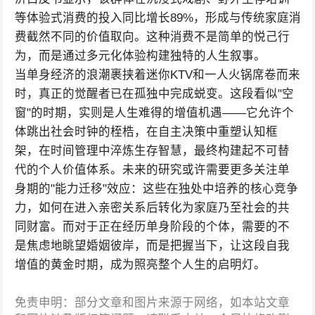
等体验式消费的投入同比增长89%，形成与传统家庭消
费截然不同的价值取向。这种消费不是简单的悦己行
为，而是通过多元化体验构建独特的人生叙事。
当单身经济的浪潮裹挟着迷你KTV和一人火锅席卷而来
时，真正的觉醒者已在孤独中完成蜕变。这段看似"空
窗"的时期，实则是人生难得的增值机遇——它允许个
体跳出社会时钟的桎梏，在自主决策中重塑认知框
架，在时间管理中淬炼生存智慧，最终构建起不可替
代的个人价值体系。未来的研究或许需要更多关注单
身期的"能力迁移"效应：这些在独处中培养的核心竞争
力，如何在进入亲密关系后转化为家庭乃至社会的共
同财富。而对于正在经历单身阶段的个体，需要的不
是焦虑地眺望婚姻彼岸，而是把握当下，让这段自我
增值的黄金时期，成为照亮整个人生的启明灯。
免责申明：部分文章和图片来源于网络，如本站文章