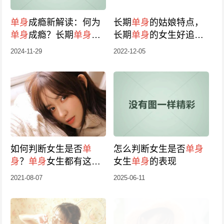
单身
成瘾新解读：何为
长期
单身
的姑娘特点，
单身
成瘾？长期
单身
导
长期
单身
的女生好追
致的吗？
吗？
2024-11-29
2022-12-05
如何判断女生是否
单
怎么判断女生是否
单身
身
？
单身
女生都有这些
女生
单身
的表现
表现
2021-08-07
2025-06-11