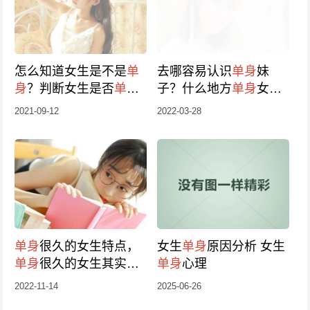
怎么知道女生是不是
单
去哪容易认识
单身
妹
身
？判断女生是否
单身
子？什么地方
单身
女生
的方法
多
2021-09-12
2022-03-28
单身
很久的女生特点，
女生
单身
原因分析 女生
单身
很久的女生其实好
单身
心理
追
2022-11-14
2025-06-26