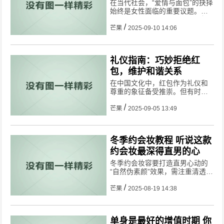
在当代社会，“爱情与面包”的抉择
始终是女性面临的重要议题。结
合多个研究与社会现状来看，
经
济独立已成为女性追求自我价
芒果
2025-09-10 14:06
值、掌控人生的核心基石
，以下
是综合分析：
礼仪指南：巧妙拒绝红
包，维护和谐关系
在中国文化中，红包作为礼仪和
尊重的象征备受推崇。但有时出
于各种原因，我们可能不愿接受
别人赠送的红包。委婉地拒绝红
芒果
2025-09-05 13:49
包便成为了一门重要的艺术。在
此过程中，以下几点至关重要。
冬季约会妆教程 听说这款
约会妆最深得直男的心
冬季约会妆容要打造直男心动的
“自然伪素颜”效果，需注重清透
感、柔和色彩以及提升气色。以
下是结合多篇教程总结的妆容要
芒果
2025-08-19 14:38
点及技巧，帮你轻松营造冬日甜
美氛围：
单身是最好的增值时期 你