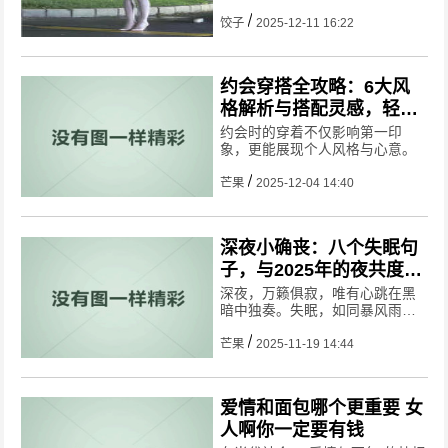
人，就知道：筛选有效资源，永
远比你加一大堆聊不动的妹子更
饺子
2025-12-11 16:22
重要。
约会穿搭全攻略：6大风
格解析与搭配灵感，轻松
打造心动造型
约会时的穿着不仅影响第一印
象，更能展现个人风格与心意。
芒果
2025-12-04 14:40
深夜小确丧：八个失眠句
子，与2025年的夜共度孤
寂时光
深夜，万籁俱寂，唯有心跳在黑
暗中独奏。失眠，如同暴风雨般
不期而至，将我卷入无尽的漩
涡。在这寂静的夜晚，我与自己
芒果
2025-11-19 14:44
展开了一场深入灵魂的对话。以
下八个失眠的句子，最适合发朋
友圈，请收藏、转发分享给朋
爱情和面包哪个更重要 女
友。
人啊你一定要有钱