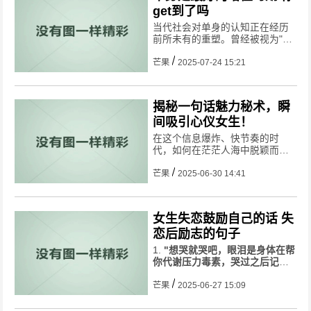
get到了吗
当代社会对单身的认知正在经历
前所未有的重塑。曾经被视为"人
生过渡期"的单身阶段，如今被重
新定义为自我投资与价值提升的
芒果
2025-07-24 15:21
黄金窗口期。数据显示，我国单
身人口已突破2.3亿，这个庞大群
体不仅催生了万亿规模的单
揭秘一句话魅力秘术，瞬
间吸引心仪女生！
在这个信息爆炸、快节奏的时
代，如何在茫茫人海中脱颖而
出，一句话捕获心仪妹子的心？
这不是魔法，也不是偶然，而是
芒果
2025-06-30 14:41
一门可以学习和掌握的艺术。今
天，就让我们一起揭开“一句话魅
力法则”的神秘面纱，助你秒撩心
女生失恋鼓励自己的话 失
仪妹
恋后励志的句子
1.
"想哭就哭吧，眼泪是身体在帮
你代谢压力毒素，哭过之后记得
擦干眼泪向前走。时间是最好的
疗愈师，研究显示大多数人6个月
芒果
2025-06-27 15:09
后情绪会明显平复。"