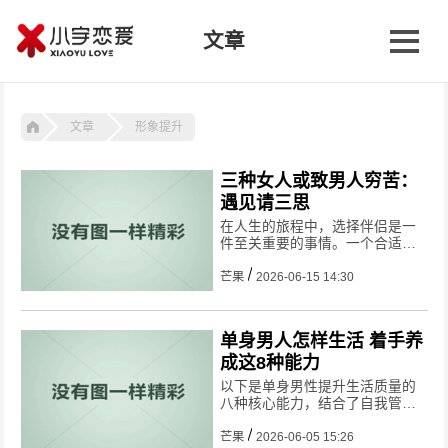
文章
文章
形象提升
三种女人或致男人穷苦：
遇见请三思
在人生的旅程中，选择伴侣是一
件至关重要的事情。一个合适的
伴侣能够给予支持和鼓励，共同
创造美好的未来；然而，有些女
芒果
2026-06-15 14:30
人的特质和行为可能会给男人的
生活带来诸多困扰，甚至导致穷
苦的境遇。以下将为您揭示三种
单身男人怎样生活 着手养
这样
成这8种能力
以下是单身男性提升生活质量的
八种核心能力，结合了自我管
理、社交互动及心理调适等多方
面建议，帮助你在独立生活中实
芒果
2026-06-05 15:26