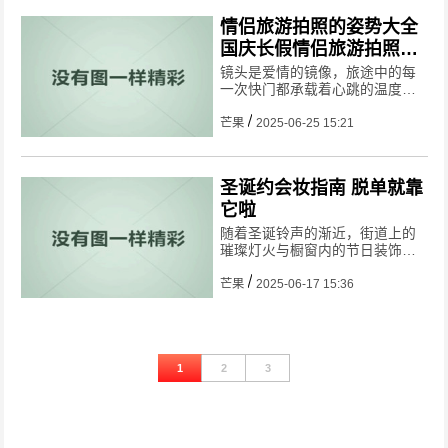
情侣旅游拍照的姿势大全
国庆长假情侣旅游拍照
POSE
镜头是爱情的镜像，旅途中的每
一次快门都承载着心跳的温度。
国庆长假不仅是探索山河的契
机，更是情侣定格浪漫的绝佳舞
芒果
2025-06-25 15:21
台——从红墙古巷的静谧到海岛
日出的绚烂，每个场景都能成为
专属爱情的画布。如何让照片脱
圣诞约会妆指南 脱单就靠
离生硬
它啦
随着圣诞铃声的渐近，街道上的
璀璨灯火与橱窗内的节日装饰交
织出浪漫氛围，而一场精心准备
的约会妆容，或许正是点亮心动
芒果
2025-06-17 15:36
时刻的关键。节日妆容不仅要契
合圣诞的华丽基调，更要通过细
节传递温柔与灵动，让每一次眼
神交
1
2
3