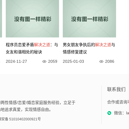
：
程序员恋爱矛盾
解决之道
：与
男女朋友争执后的
解决之道
与
女友和谐相处的秘诀
情感修复建议
4
2024-11-27
2059
2025-01-03
2086
联系我们
合作或咨询
两性情感/恋爱/婚恋家庭服务经验，立足于
确地追求真爱，实现情感自由。
微信：lan
安备 51010402000921号