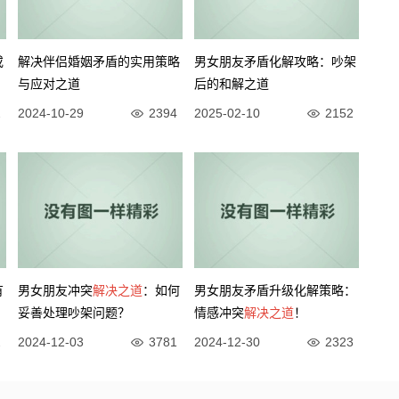
或
解决伴侣婚姻矛盾的实用策略
男女朋友矛盾化解攻略：吵架
与应对之道
后的和解之道
2
2024-10-29
2394
2025-02-10
2152
有
男女朋友冲突
解决之道
：如何
男女朋友矛盾升级化解策略：
妥善处理吵架问题？
情感冲突
解决之道
！
2
2024-12-03
3781
2024-12-30
2323