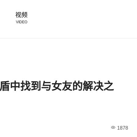
视频
VIDEO
盾中找到与女友的解决之
1878