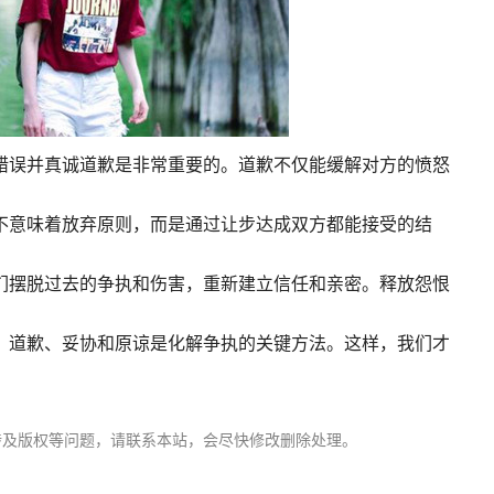
错误并真诚道歉是非常重要的。道歉不仅能缓解对方的愤怒
不意味着放弃原则，而是通过让步达成双方都能接受的结
们摆脱过去的争执和伤害，重新建立信任和亲密。释放怨恨
、道歉、妥协和原谅是化解争执的关键方法。这样，我们才
涉及版权等问题，请联系本站，会尽快修改删除处理。