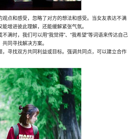
的观点和感受，忽略了对方的想法和感受。当女友表达不满
仅能增进彼此理解，还能缓解紧张气氛。
不满时，我们可以用“我觉得”、“我希望”等词语来传达自己
，共同寻找解决方案。
题，寻找双方共同利益或目标。强调共同点，可以建立合作