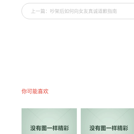
上一篇：吵架后如何向女友真诚道歉指南
你可能喜欢