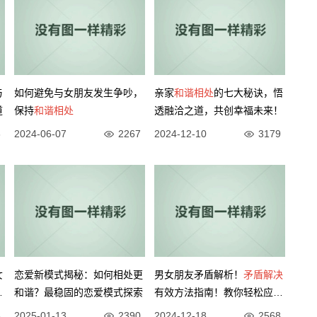
与
如何避免与女朋友发生争吵，
亲家
和谐相处
的七大秘诀，悟
道
保持
和谐相处
透融洽之道，共创幸福未来！
6
2024-06-07
2267
2024-12-10
3179
女
恋爱新模式揭秘：如何相处更
男女朋友矛盾解析！
矛盾解决
和谐？最稳固的恋爱模式探索
有效方法指南！教你轻松应对
矛盾纷争！
5
2025-01-13
2390
2024-12-18
2568