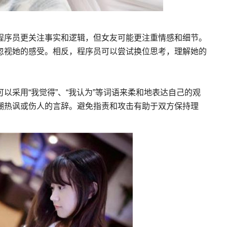
程序员更关注事实和逻辑，但女友可能更注重情感和细节。
忽视她的感受。相反，程序员可以尝试换位思考，理解她的
以采用“我觉得”、“我认为”等词语来柔和地表达自己的观
嘲热讽或伤人的言辞。避免指责和攻击有助于双方保持理