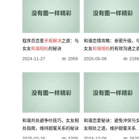
程序员恋爱
矛盾解决
之道：与
和谐恋情攻略：亲密升级，
女友
和谐相处
的秘诀
女友
和谐相处
的有效沟通之
2024-11-27
2059
2025-05-06
216
和谐共处避争吵技巧，女友相
和谐恋爱秘诀：避免冲突与
处指南，维持甜蜜关系的秘诀
友相处之道，维护甜蜜关系
2024版
2025-02-26
4209
2024-12-06
262