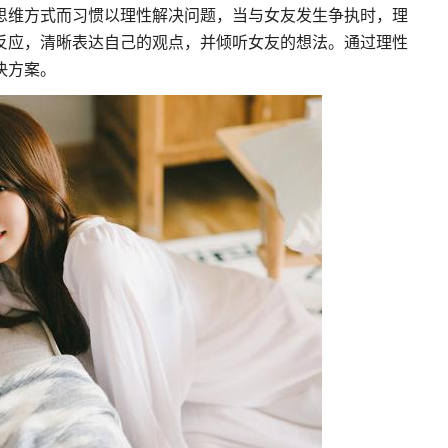
思维方式而习惯以理性解决问题，当与女友发生争执时，理
反应，清晰表达自己的观点，并倾听女友的想法。通过理性
决方案。