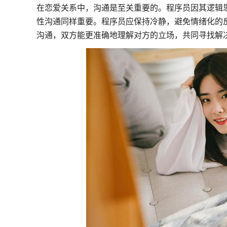
在恋爱关系中，沟通是至关重要的。程序员因其逻辑
性沟通同样重要。程序员应保持冷静，避免情绪化的
沟通，双方能更准确地理解对方的立场，共同寻找解