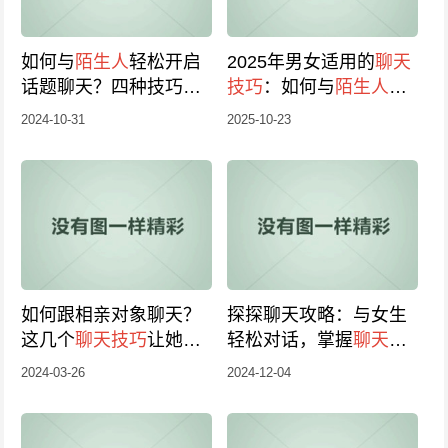
如何与
陌生人
轻松开启
2025年男女适用的
聊天
话题聊天？四种技巧分
技巧
：如何与
陌生人
快
享！
速交流？
2024-10-31
2025-10-23
如何跟相亲对象聊天？
探探聊天攻略：与女生
这几个
聊天技巧
让她主
轻松对话，掌握
聊天技
动找你！
巧
提升撩妹成功率
2024-03-26
2024-12-04