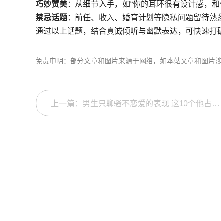
巧妙赞美
：从细节入手，如“你的耳环很有设计感，和
禁忌话题
：前任、收入、婚育计划等隐私问题留待熟
通过以上话题，结合真诚倾听与幽默表达，可快速打
免责申明：部分文章和图片来源于网络，如本站文章和图片
上一篇：男生只聊骚不恋爱的表现 这10个他占几个