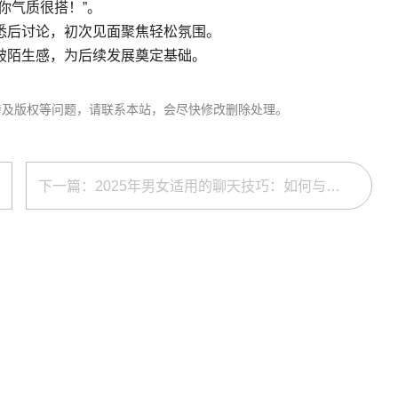
你气质很搭！”。
悉后讨论，初次见面聚焦轻松氛围。
破陌生感，为后续发展奠定基础。
涉及版权等问题，请联系本站，会尽快修改删除处理。
下一篇：2025年男女适用的聊天技巧：如何与陌生人快速交流？