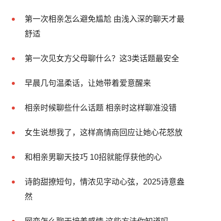
第一次相亲怎么避免尴尬 由浅入深的聊天才最
舒适
第一次见女方父母聊什么？这3类话题最安全
早晨几句温柔话，让她带着爱意醒来
相亲时候聊些什么话题 相亲时这样聊准没错
女生说想我了，这样高情商回应让她心花怒放
和相亲男聊天技巧 10招就能俘获他的心
诗韵甜撩短句，情浓见字动心弦，2025诗意盎
然