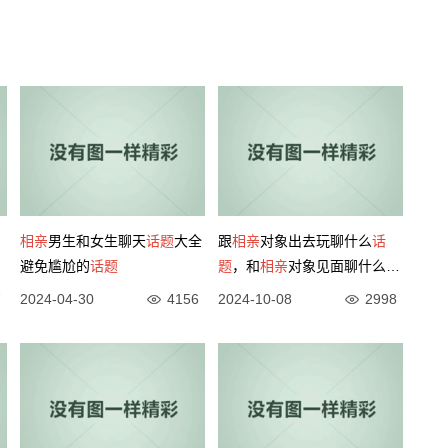
相亲
男生和女生聊天
话题
大全
跟
相亲
对象出去玩聊什么
话
避免尴尬的
话题
题
，和
相亲
对象见面聊什么
话
题
7
2024-04-30
4156
2024-10-08
2998