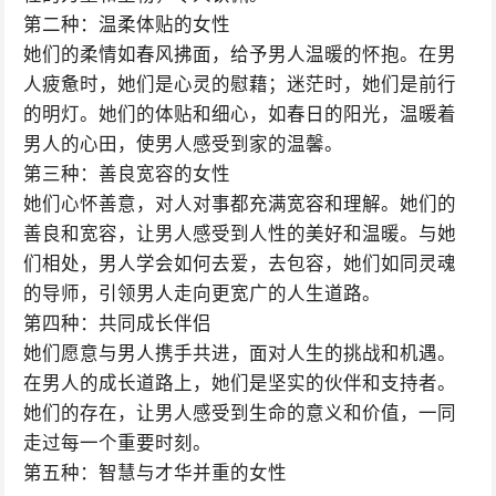
第二种：温柔体贴的女性
她们的柔情如春风拂面，给予男人温暖的怀抱。在男
人疲惫时，她们是心灵的慰藉；迷茫时，她们是前行
的明灯。她们的体贴和细心，如春日的阳光，温暖着
男人的心田，使男人感受到家的温馨。
第三种：善良宽容的女性
她们心怀善意，对人对事都充满宽容和理解。她们的
善良和宽容，让男人感受到人性的美好和温暖。与她
们相处，男人学会如何去爱，去包容，她们如同灵魂
的导师，引领男人走向更宽广的人生道路。
第四种：共同成长伴侣
她们愿意与男人携手共进，面对人生的挑战和机遇。
在男人的成长道路上，她们是坚实的伙伴和支持者。
她们的存在，让男人感受到生命的意义和价值，一同
走过每一个重要时刻。
第五种：智慧与才华并重的女性