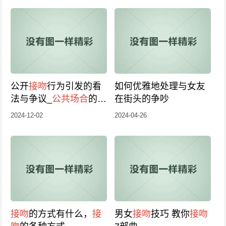
公开
接吻
行为引发的看
如何优雅地处理与女友
法与争议_
公共场合
的亲
在街头的争吵
昵是否适宜探讨
2024-12-02
2024-04-26
接吻
的方式有什么，
接
男女
接吻
技巧 教你
接吻