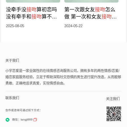
没牵手没
接吻
算初恋吗
第一次跟女友
接吻
怎么
没有牵手和
接吻
算不算
做 第一次和女友
接吻
需
初恋？
要多长时间
2025-08-05
2024-05-22
关于我们
小宇恋爱是一家全国性的在线情感咨询服务公司，拥有多年的两性情感/恋爱/
婚恋家庭服务经验，立足于帮助深陷社交恐惧的男生进行提升改造，从而能够
勇敢、正确地追求真爱，实现情感自由。
联系我们
关注我们
合作或咨询可通过如下方式：
微信：langji989