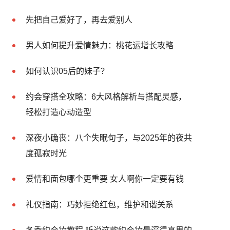
先把自己爱好了，再去爱别人
男人如何提升爱情魅力：桃花运增长攻略
如何认识05后的妹子？
约会穿搭全攻略：6大风格解析与搭配灵感，
轻松打造心动造型
深夜小确丧：八个失眠句子，与2025年的夜共
度孤寂时光
爱情和面包哪个更重要 女人啊你一定要有钱
礼仪指南：巧妙拒绝红包，维护和谐关系