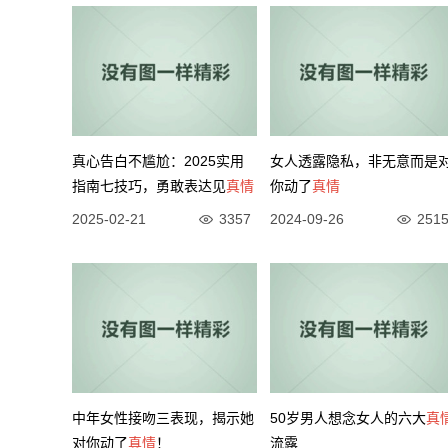
真心告白不尴尬：2025实用
女人透露隐私，非无意而是
指南七技巧，勇敢表达见
真情
你动了
真情
2025-02-21
3357
2024-09-26
251
中年女性接吻三表现，揭示她
50岁男人想念女人的六大
真
对你动了
真情
！
流露