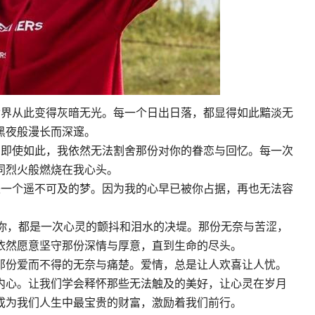
世界从此变得灰暗无光。每一个日出日落，都显得如此黯淡无
黑夜般漫长而深邃。
。即使如此，我依然无法割舍那份对你的眷恋与回忆。每一次
同烈火般燃烧在我心头。
是一个遥不可及的梦。因为我的心早已被你占据，再也无法容
。
起你，都是一次心灵的颤抖和泪水的决堤。那份无奈与苦涩，
依然愿意坚守那份深情与厚意，直到生命的尽头。
那份爱而不得的无奈与痛楚。爱情，总是让人欢喜让人忧。
内心。让我们学会释怀那些无法触及的美好，让心灵在岁月
成为我们人生中最宝贵的财富，激励着我们前行。