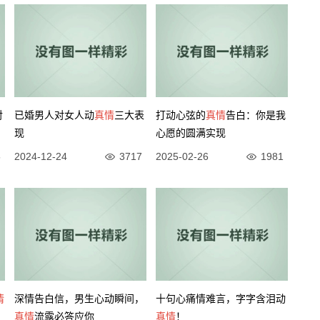
对
已婚男人对女人动
真情
三大表
打动心弦的
真情
告白：你是我
现
心愿的圆满实现
5
2024-12-24
3717
2025-02-26
1981
情
深情告白信，男生心动瞬间，
十句心痛情难言，字字含泪动
真情
流露必答应你
真情
！