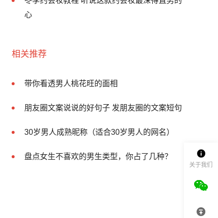
冬季约会妆教程 听说这款约会妆最深得直男的
心
相关推荐
带你看透男人桃花旺的面相
朋友圈文案说说的好句子 发朋友圈的文案短句
30岁男人成熟昵称（适合30岁男人的网名）
盘点女生不喜欢的男生类型，你占了几种？
关于我们