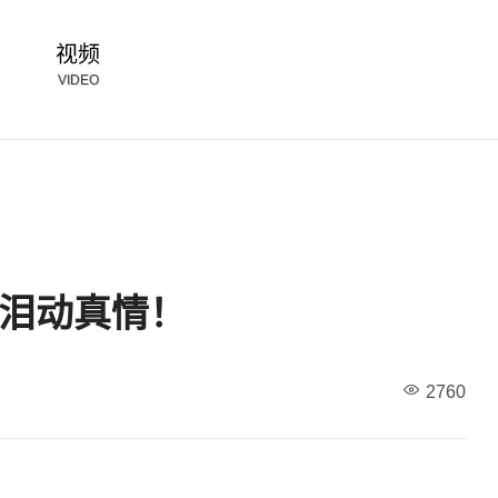
视频
VIDEO
泪动真情！
2760