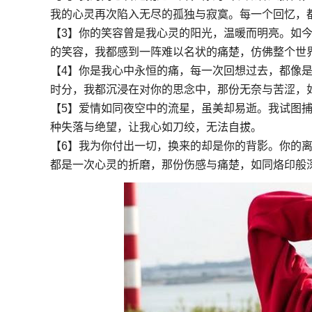
我的心灵再次陷入无尽的孤独与寂寞。每一个回忆，
【3】你的笑容曾是我心灵的阳光，温暖而明亮。如
的笑容，我都感到一阵难以名状的痛楚，仿佛整个世
【4】你是我心中永恒的痛，每一次回想过去，都像
时分，我都沉浸在对你的思念中，那份无奈与苦涩，
【5】爱情如同夜空中的流星，虽美却易逝。我试图
种失落与绝望，让我心如刀绞，无法自拔。
【6】我为你付出一切，换来的却是你的背影。你的
都是一次心灵的折磨，那份伤感与痛楚，如同烙印般