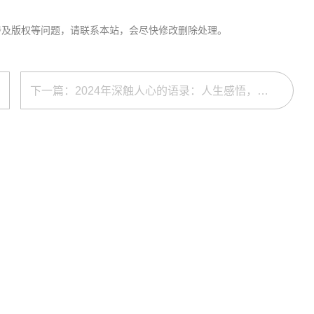
涉及版权等问题，请联系本站，会尽快修改删除处理。
下一篇：2024年深触人心的语录：人生感悟，引人共鸣的句子