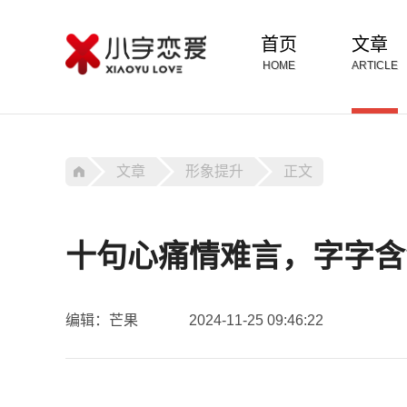
首页
文章
HOME
ARTICLE
文章
形象提升
正文
十句心痛情难言，字字含
编辑：芒果
2024-11-25 09:46:22