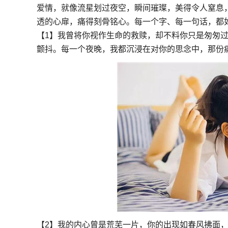
爱情，就像流星划过夜空，瞬间璀璨，美得令人窒息
透的心扉，痛得刻骨铭心。每一个字、每一句话，都
【1】我曾将你视作生命的救赎，却不料你只是匆匆
颤抖。每一个夜晚，我都沉浸在对你的思念中，那份
【2】我的内心曾是荒芜一片，你的出现如春风拂面