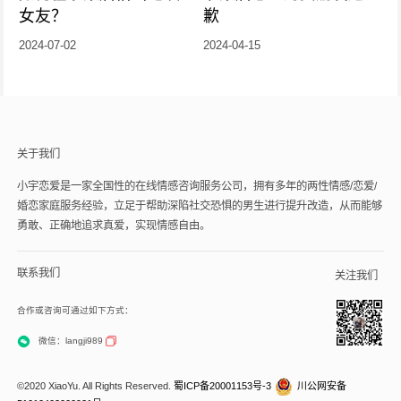
女友？
歉
2024-07-02
2024-04-15
关于我们
小宇恋爱是一家全国性的在线情感咨询服务公司，拥有多年的两性情感/恋爱/
婚恋家庭服务经验，立足于帮助深陷社交恐惧的男生进行提升改造，从而能够
勇敢、正确地追求真爱，实现情感自由。
联系我们
关注我们
合作或咨询可通过如下方式：
微信：langji989
©2020 XiaoYu. All Rights Reserved.
蜀ICP备20001153号-3
川公网安备