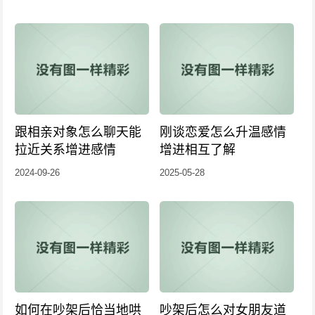
启聊天新篇章！
跟相亲对象怎么聊天能
刚谈恋爱怎么升温感情
拉近关系增进感情
增进相互了解
2024-09-26
2025-05-28
如何在吵架后恰当地哄
吵架后怎么对女朋友道