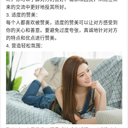
来的交流中更好地投其所好。
3. 适度的赞美：
每个人都喜欢被赞美，适度的赞美可以让对方感受到
你的关心和善意。要避免过度夸张，真诚地针对对方
的特点和优点进行赞美。
4. 营造轻松氛围：