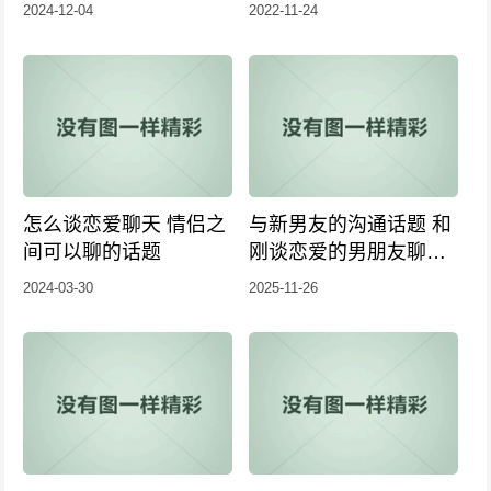
恋爱话题
推荐，轻松开
2024-12-04
2022-11-24
启聊天新篇章！
怎么谈恋爱聊天 情侣之
与新男友的沟通话题 和
间可以聊的话题
刚谈恋爱的男朋友聊什
么
2024-03-30
2025-11-26