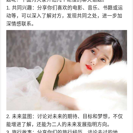
1. 共同兴趣：分享你们喜欢的电影、音乐、书籍或运
动等，可以深入了解对方，发现共同之处，进一步加
深情感联系。
2. 未来蓝图：讨论对未来的期待、目标和梦想，不仅
能增进了解，还能为二人的未来发展指明方向。
3. 旅行故事：分享你们的旅行经历，谈论去过的地