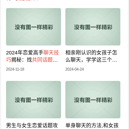
2024年恋爱高手
聊天技
相亲刚认识的女孩子怎
巧
揭秘：找
共同话题
么聊天，学学这三个技
聊！
巧
2024-11-18
2024-04-24
男生与女生恋爱话题攻
单身聊天的方法,和女孩