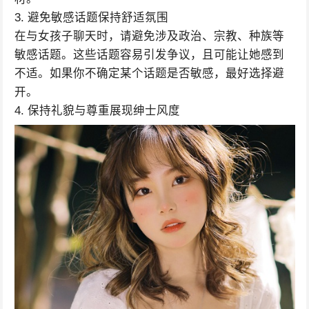
3. 避免敏感话题保持舒适氛围
在与女孩子聊天时，请避免涉及政治、宗教、种族等
敏感话题。这些话题容易引发争议，且可能让她感到
不适。如果你不确定某个话题是否敏感，最好选择避
开。
4. 保持礼貌与尊重展现绅士风度