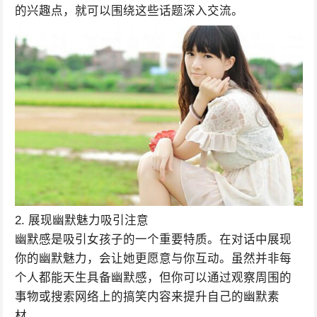
的兴趣点，就可以围绕这些话题深入交流。
2. 展现幽默魅力吸引注意
幽默感是吸引女孩子的一个重要特质。在对话中展现
你的幽默魅力，会让她更愿意与你互动。虽然并非每
个人都能天生具备幽默感，但你可以通过观察周围的
事物或搜索网络上的搞笑内容来提升自己的幽默素
材。