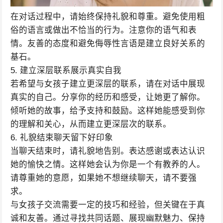
在对话过程中，请始终保持礼貌和尊重。避免使用粗
俗的语言或做出不恰当的行为。注意你的语气和表
情。友善的态度和避免侮辱性言语是建立良好关系的
基石。
5. 建立深层联系展示真实自我
若希望与女孩子建立更深层的联系，请在对话中展现
真实的自己。分享你的经历和感受，让她更了解你。
倾听她的故事，给予支持和鼓励。这样她能感受到你
的理解和关心，从而建立更深层次的联系。
6. 礼貌结束聊天留下好印象
当聊天结束时，请礼貌地告别。表达感谢或表达认识
她的愉快之情。这样她会认为你是一个有教养的人。
请尊重她的意愿，如果她不想继续聊天，请不要强
求。
与女孩子交流需要一定的技巧和经验，但关键在于真
诚和友善。通过寻找共同话题、展现幽默魅力、保持