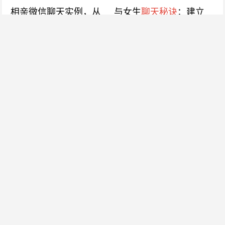
相亲微信聊天实例，从
与女生
聊天秘诀
：建立
陌生到确定关系的秘诀
好感新技巧，轻松俘获
芳心！
2023-07-06
2024-10-30
关于我们
小宇恋爱是一家全国性的在线情感咨询服务公司，拥有多年的两性情感/恋爱/
婚恋家庭服务经验，立足于帮助深陷社交恐惧的男生进行提升改造，从而能够
勇敢、正确地追求真爱，实现情感自由。
联系我们
关注我们
合作或咨询可通过如下方式：
微信：langji989