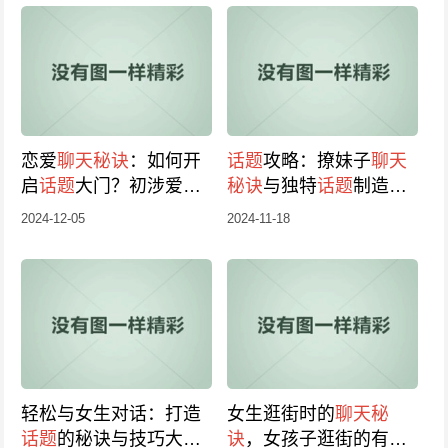
恋爱
聊天秘诀
：如何开
话题
攻略：撩妹子
聊天
启
话题
大门？初涉爱
秘诀
与独特
话题
制造机
河，轻松找
话题
攻略！
对话2024版
2024-12-05
2024-11-18
轻松与女生对话：打造
女生逛街时的
聊天秘
话题
的秘诀与技巧大揭
诀
，女孩子逛街的有趣