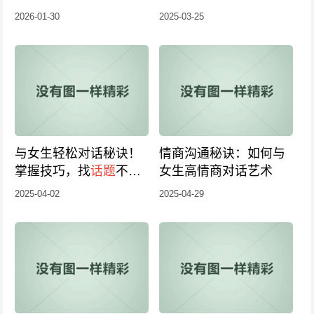
秘
回应，轻松打开
话题
的
2026-01-30
2025-03-25
大门
与女生轻松对话秘诀！
情商沟通秘诀：如何与
掌握技巧，找
话题
不尴
女生高情商对话艺术
尬如何俘获妹子心？
2025-04-02
2025-04-29