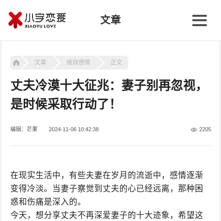
文章
文章
维持感情
正文
丈夫冷漠十大征兆：妻子别再忽视，
是时候采取行动了！
编辑：芒果
2024-11-06 10:42:38
2205
在现实生活中，有些夫妻在岁月的流逝中，感情逐渐
变得冷淡。当妻子察觉到丈夫的心已经远离，那种困
惑和伤痛是深入的。
今天，想分享丈夫不再深爱妻子的十大迹象，希望这