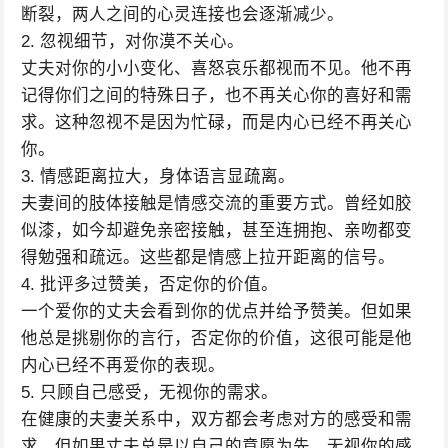
断裂，两人之间的心灵连接也会逐渐减少。
2. 忽视细节，对你漠不关心。
丈夫对你的小小变化、喜怒哀乐都视而不见。他不再
记得你们之间的特殊日子，也不再关心你的喜好和需
求。这种忽视不是因为忙碌，而是内心已经不再关心
你。
3. 情感距离拉大，身体语言显疏离。
夫妻间的肢体接触是情感交流的重要方式。曾经如胶
似漆，如今却避免亲密接触，甚至连拥抱、亲吻都变
得勉强和疏远。这些都是情感上拉开距离的信号。
4. 批评多过赞美，否定你的价值。
一个爱你的丈夫会看到你的优点并给予赞美。但如果
他总是挑剔你的言行，否定你的价值，这很可能是他
内心已经不再爱你的表现。
5. 只顾自己感受，无视你的需求。
在健康的夫妻关系中，双方都会考虑对方的感受和需
求。但如果丈夫总是以自己的意愿为先，无视你的感