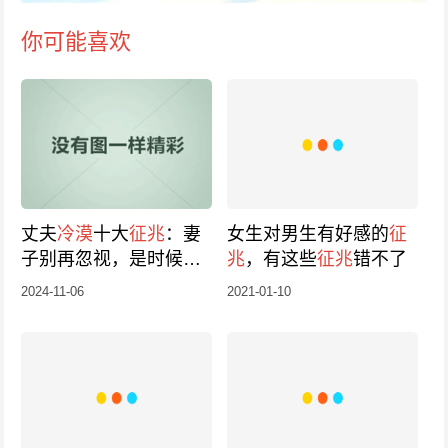
你可能喜欢
丈夫
冷漠
十大
征兆
：妻
女生对男生有好感的
征
子别再忽视，是时候采
兆
，有这些
征兆
错不了
取行动了！
2024-11-06
2021-01-10