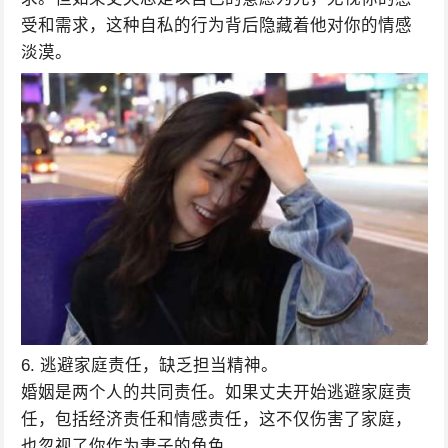
受和需求，这种自私的行为背后隐藏着他对你的情感
淡漠。
6. 逃避家庭责任，缺乏担当精神。
婚姻是两个人的共同责任。如果丈夫开始逃避家庭责
任，包括经济责任和情感责任，这不仅伤害了家庭，
也忽视了你作为妻子的角色。