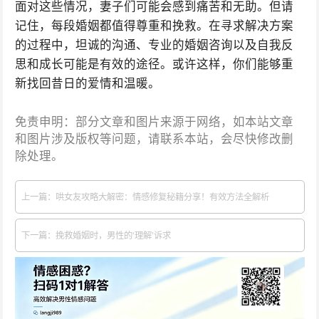
面对这些情况，妻子们可能会感到痛苦和无助。但请
记住，每段婚姻都值得尊重和挽救。在寻求解决方案
的过程中，坦诚的沟通、专业的婚姻咨询以及自我反
思和成长可能是有效的途径。或许这样，你们能够重
新找回昔日的爱情和温暖。
免责申明：部分文章和图片来源于网络，如本站文章
和图片涉及版权等问题，请联系本站，会尽快修改删
除处理。
上一篇：哄女友攻略大解密：情感修复秘籍分享！有效方法全解析
下一篇：挽救婚姻时，男性的‘理解’诉求