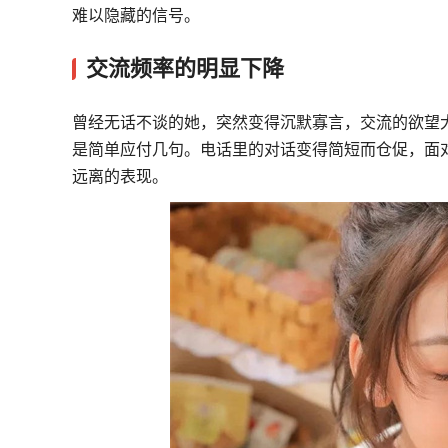
难以隐藏的信号。
交流频率的明显下降
曾经无话不谈的她，突然变得沉默寡言，交流的欲望
是简单应付几句。电话里的对话变得简短而仓促，面
远离的表现。