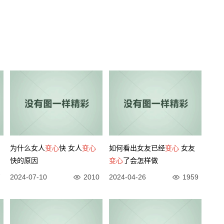
为什么女人
变心
快 女人
变心
如何看出女友已经
变心
女友
快的原因
变心
了会怎样做
7
2024-07-10
2010
2024-04-26
1959