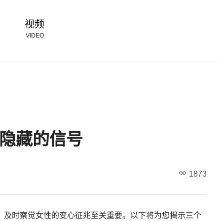
视频
VIDEO
隐藏的信号
1873
，及时察觉女性的变心征兆至关重要。以下将为您揭示三个