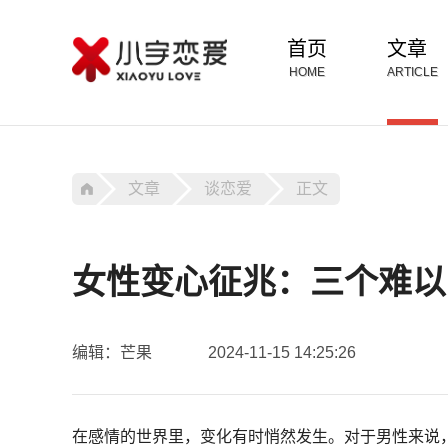
首页
文章
HOME
ARTICLE
文章
谈恋爱
正文
女性变心征兆：三个难以
编辑：芒果
2024-11-15 14:25:26
在感情的世界里，变化有时悄然发生。对于男性来说