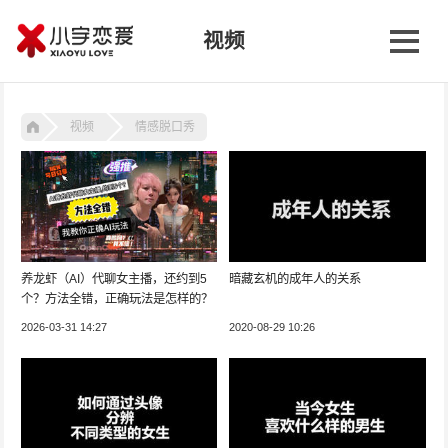
视频
视频
情感脱口秀
养龙虾（AI）代聊女主播，还约到5
暗藏玄机的成年人的关系
个？方法全错，正确玩法是怎样的？
2026-03-31 14:27
2020-08-29 10:26