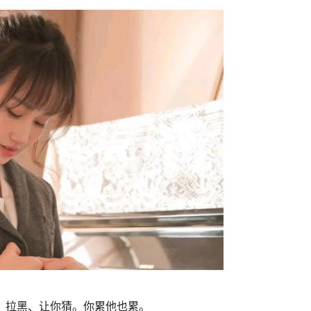
、拉黑、让你猜。你累他也累。