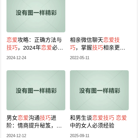
恋爱
攻略：正确方法与
相亲微信聊天
恋爱
技
技巧
，2024年
恋爱
必修
巧
，掌握
技巧
相亲更容
课！
易成功
2024-12-24
2022-05-11
男女
恋爱
沟通
技巧
进
和男生谈
恋爱
技巧
恋爱
阶：情商提升秘笈，轻
中的女人必须经验
松驾驭
恋爱
聊天之道
2024-12-12
2025-09-11