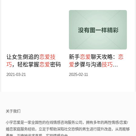
让女生倒追的
恋爱
技
新手
恋爱
聊天攻略：
恋
巧
，轻松掌握
恋爱
密码
爱
步骤与沟通
技巧
_2025版
2021-03-21
2025-02-11
关于我们
小宇恋爱是一家全国性的在线情感咨询服务公司，拥有多年的两性情感/恋爱/
婚恋家庭服务经验，立足于帮助深陷社交恐惧的男生进行提升改造，从而能够
勇敢、正确地追求真爱，实现情感自由。