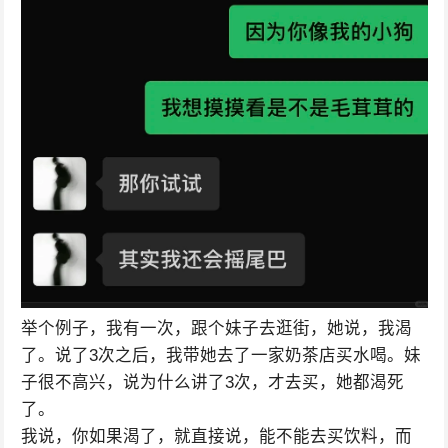
举个例子，我有一次，跟个妹子去逛街，她说，我渴
了。说了3次之后，我带她去了一家奶茶店买水喝。妹
子很不高兴，说为什么讲了3次，才去买，她都渴死
了。
我说，你如果渴了，就直接说，能不能去买饮料，而