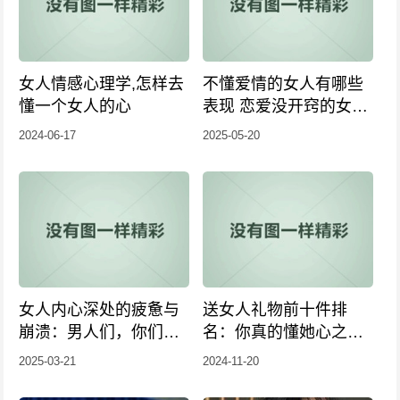
女人情感心理学,怎样去
不懂爱情的女人有哪些
懂一个女人的心
表现 恋爱没开窍的女生
表现
2024-06-17
2025-05-20
女人内心深处的疲惫与
送女人礼物前十件排
崩溃：男人们，你们真
名：你真的懂她心之所
正懂她吗？
向吗？
2025-03-21
2024-11-20