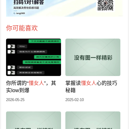
你可能喜欢
你所谓的“
懂女人
”，其
掌握读
懂女人
心的技巧
实low到爆
秘籍
2026-05-25
2025-02-10