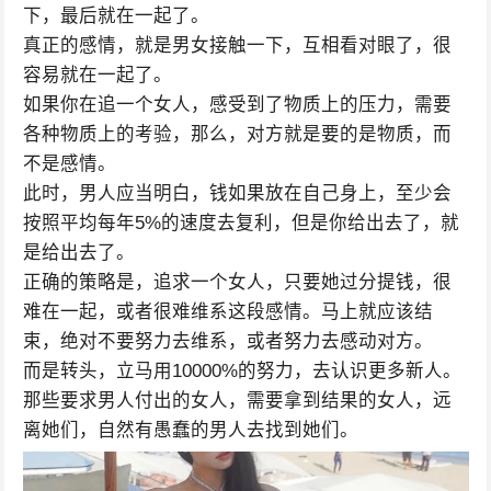
下，最后就在一起了。
真正的感情，就是男女接触一下，互相看对眼了，很
容易就在一起了。
如果你在追一个女人，感受到了物质上的压力，需要
各种物质上的考验，那么，对方就是要的是物质，而
不是感情。
此时，男人应当明白，钱如果放在自己身上，至少会
按照平均每年5%的速度去复利，但是你给出去了，就
是给出去了。
正确的策略是，追求一个女人，只要她过分提钱，很
难在一起，或者很难维系这段感情。马上就应该结
束，绝对不要努力去维系，或者努力去感动对方。
而是转头，立马用10000%的努力，去认识更多新人。
那些要求男人付出的女人，需要拿到结果的女人，远
离她们，自然有愚蠢的男人去找到她们。