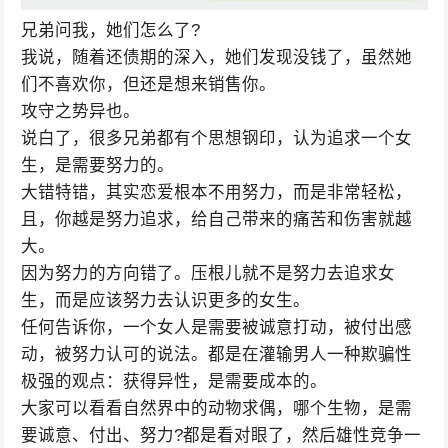
兄弟问我，她们怎么了?
我说，随着还债期的深入，她们发现没钱了，虽然她
们不喜欢你，但还是想来销售你。
攻守之势异也。
说白了，很多兄弟都有个思想钢印，认为追求一个女
生，是需要努力的。
大错特错，其实恋爱根本不用努力，而是非常轻松，
且，你越是努力追求，给自己带来的痛苦和伤害就越
大。
因为努力的方向错了。压根儿就不是努力去追求女
生，而是应该努力去认识更多的女生。
任何告诉你，一个女人是需要被诚意打动，被付出感
动，被努力认可的说法。都是在灌输男人一种欺骗性
极强的观点：获得异性，是需要成本的。
大家可以看看自然界中的动物求偶，哪个生物，是需
要诚意、付出、努力?都是看对眼了，然后雄性竞争一