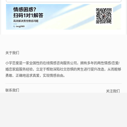
关于我们
小宇恋爱是一家全国性的在线情感咨询服务公司，拥有多年的两性情感/恋爱/
婚恋家庭服务经验，立足于帮助深陷社交恐惧的男生进行提升改造，从而能够
勇敢、正确地追求真爱，实现情感自由。
联系我们
关注我们
合作或咨询可通过如下方式：
微信：langji989
©2020 XiaoYu. All Rights Reserved.
蜀ICP备20001153号-3
川公网安备