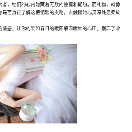
索者，她们的心内隐藏着无数的憧憬和期盼。而礼物，就像
你是否真正了解这把钥匙的奥秘，去触碰她心灵深处最柔软
的情感，让你的爱如春日的暖阳般温暖她的心田。别忘了收