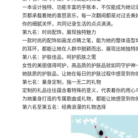
一本设计独特、功能丰富的手账本，不仅能成为她记
页都承载着她的喜怒哀乐，每一次翻阅都是对过去美
你的细腻关怀，共同记录生活的点点滴滴。
第九名：时尚配饰，展现独特魅力
一款时尚的配饰如画龙点睛之笔，能为她的整体造型
的耳环，都能让她在人群中脱颖而出，展现出她独特
第八名：护肤佳品，呵护肌肤之需
女性的美丽值得呵护，高品质的护肤品就如同守护神
她肤质的护肤品，让她在每日的护肤过程中感受到你
第七名：量身定制，独一无二的礼物
定制的礼品往往蕴含着特殊的意义，代表着你的用心
为她量身打造的专属歌曲或礼物，都能让她感受到你
第六名至第五名：经典浪漫的礼物选择