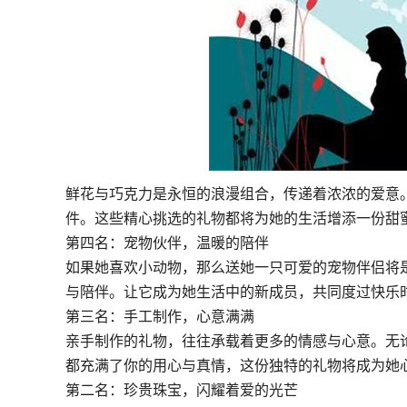
鲜花与巧克力是永恒的浪漫组合，传递着浓浓的爱意
件。这些精心挑选的礼物都将为她的生活增添一份甜
第四名：宠物伙伴，温暖的陪伴
如果她喜欢小动物，那么送她一只可爱的宠物伴侣将
与陪伴。让它成为她生活中的新成员，共同度过快乐
第三名：手工制作，心意满满
亲手制作的礼物，往往承载着更多的情感与心意。无
都充满了你的用心与真情，这份独特的礼物将成为她
第二名：珍贵珠宝，闪耀着爱的光芒