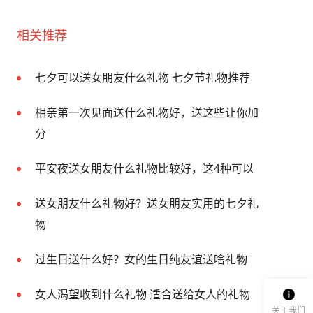
相关推荐
七夕可以送女朋友什么礼物 七夕节礼物推荐
相亲第一次见面送什么礼物好，送这些让你加
分
平安夜送女朋友什么礼物比较好，这4种可以
送女朋友什么礼物好？送女朋友实用的七夕礼
物
过生日送什么好？女的生日纯友谊送啥礼物
女人渴望收到什么礼物 适合送给女人的礼物
关于我们