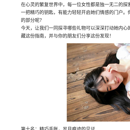
在心灵的繁复世界中，每一位女性都是独一无二的探
一把精巧的钥匙，有能力轻轻开启她们情感的门户。
的部分呢？
今天，让我们一同探寻哪些礼物可以深深打动她内心
藏这份指南，并与你的朋友们分享这份发现！
第十名：精巧手账，岁月痕迹的见证