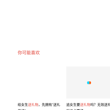
你可能喜欢
给女生
送礼物
，先拥有“送礼
追女生要
送礼物
吗？无效送