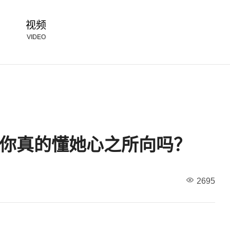
视频
VIDEO
你真的懂她心之所向吗？
2695