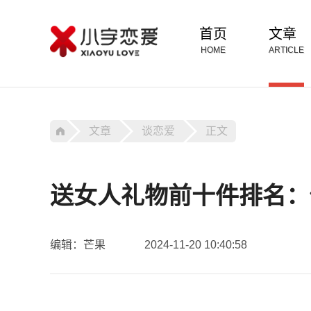
首页
文章
HOME
ARTICLE
文章
谈恋爱
正文
送女人礼物前十件排名：
编辑：芒果
2024-11-20 10:40:58