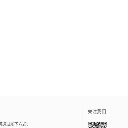
关注我们
可通过如下方式：