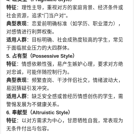
特征
：理性主导，重视对方的家庭背景、经济条件或
社会资源，追求“门当户对”。
典型表现
：恋爱前明确标准（如学历、职业潜力），
对感情进行利弊权衡。
适用人群
：目标明确、社会成熟度较高的学生，常见
于面临就业压力的大四群体。
5. 占有型（Possessive Style）
特征
：情感依赖性强，易产生嫉妒心理，要求对方绝
对忠诚，可能伴随控制行为。
典型表现
：频繁查岗、干涉伴侣社交，情绪波动大，
易因猜疑引发冲突。
适用人群
：缺乏安全感或曾经历情感创伤的学生，需
警惕发展为不健康关系。
6. 奉献型（Altruistic Style）
特征
：以对方需求为中心，甘愿牺牲自我，常表现为
无条件付出与包容。