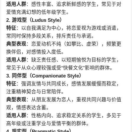
适用人群
：感性丰富、追求新鲜感的学生，常见于对
爱情充满幻想的低年级学生。
2. 游戏型（Ludus Style）
特征
：以自我满足为中心，将恋爱视为游戏或消遣，
常同时保持多段关系，排斥责任与承诺。
典型表现
：恋爱动机不纯（如攀比、虚荣），频繁更
换伴侣，对感情投入度低。
适用人群
：缺乏责任感、以短期愉悦为目标的学生，
常见于从众心理较强或受“快餐文化”影响的群体。
3. 同伴型（Companionate Style）
特征
：强调友情与共同成长，感情发展缓慢而稳定，
注重精神契合与日常陪伴。
典型表现
：从朋友发展为恋人，重视共同兴趣与价值
观，情感表达含蓄。
适用人群
：性格内向、追求稳定关系的学生，多见于
高年级或注重学业与爱情平衡的群体。
4. 现实型（Pragmatic Style）