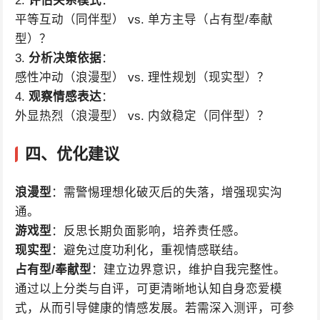
2.
评估关系模式
：
平等互动（同伴型） vs. 单方主导（占有型/奉献
型）？
3.
分析决策依据
：
感性冲动（浪漫型） vs. 理性规划（现实型）？
4.
观察情感表达
：
外显热烈（浪漫型） vs. 内敛稳定（同伴型）？
四、优化建议
浪漫型
：需警惕理想化破灭后的失落，增强现实沟
通。
游戏型
：反思长期负面影响，培养责任感。
现实型
：避免过度功利化，重视情感联结。
占有型/奉献型
：建立边界意识，维护自我完整性。
通过以上分类与自评，可更清晰地认知自身恋爱模
式，从而引导健康的情感发展。若需深入测评，可参