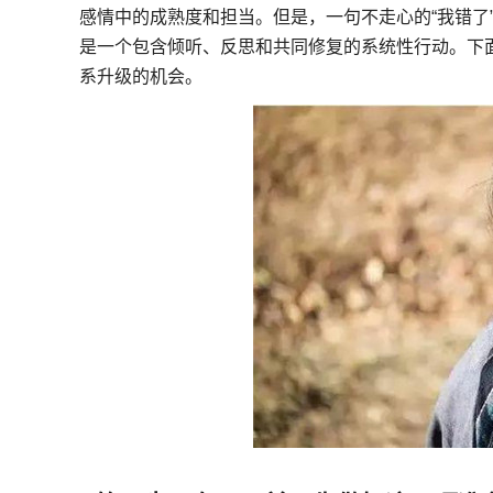
感情中的成熟度和担当。但是，一句不走心的“我错了
是一个包含倾听、反思和共同修复的系统性行动。下面
系升级的机会。