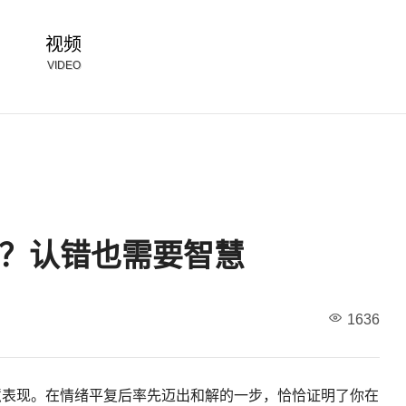
视频
VIDEO
？认错也需要智慧
1636
慧表现。在情绪平复后率先迈出和解的一步，恰恰证明了你在