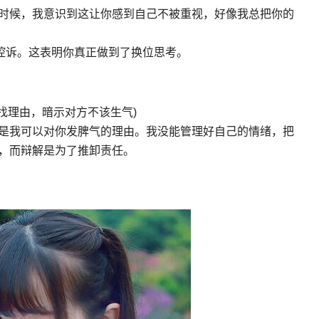
的时候，我意识到这让你感到自己不被重视，好像我总把你的
控诉。这表明你真正做到了换位思考。
为找理由，暗示对方不该生气)
不是我可以对你发脾气的理由。我没能管理好自己的情绪，把
己，而辩解是为了推卸责任。