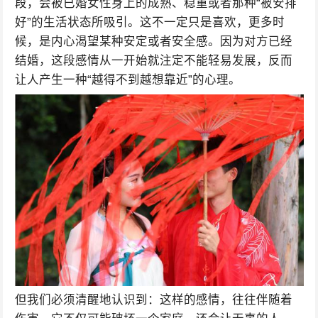
段，会被已婚女性身上的成熟、稳重或者那种“被安排
好”的生活状态所吸引。这不一定只是喜欢，更多时
候，是内心渴望某种安定或者安全感。因为对方已经
结婚，这段感情从一开始就注定不能轻易发展，反而
让人产生一种“越得不到越想靠近”的心理。
但我们必须清醒地认识到：这样的感情，往往伴随着