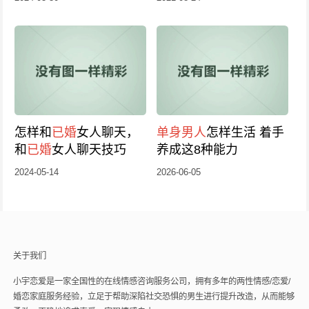
怎样和
已婚
女人聊天，
单身男人
怎样生活 着手
和
已婚
女人聊天技巧
养成这8种能力
2024-05-14
2026-06-05
关于我们
小宇恋爱是一家全国性的在线情感咨询服务公司，拥有多年的两性情感/恋爱/
婚恋家庭服务经验，立足于帮助深陷社交恐惧的男生进行提升改造，从而能够