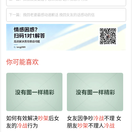
下一篇：挽回老婆最感动道歉话 挽回女友的话感动的信
你可能喜欢
如何有效解决
吵架
后女
女友因争吵
冷战
不理 女
友的
冷战
行为
朋友
吵架
不理人
冷战