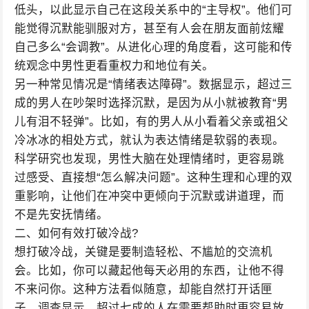
低头，以此显示自己在这段关系中的“主导权”。他们可
能觉得沉默能驯服对方，甚至有人会在朋友面前炫耀
自己多么“会调教”。从进化心理的角度看，这可能和传
统观念中男性更看重权力和地位有关。
另一种常见情况是“情绪表达障碍”。数据显示，超过三
成的男人在吵架时选择沉默，是因为从小就被教育“男
儿有泪不轻弹”。比如，有的男人从小看着父亲或祖父
冷冰冰的相处方式，就认为表达情绪是软弱的表现。
科学研究也发现，男性大脑在处理情绪时，更容易跳
过感受、直接想“怎么解决问题”。这种生理和心理的双
重影响，让他们在冲突中更倾向于沉默或讲道理，而
不是先安抚情绪。
二、如何有效打破冷战?
想打破冷战，关键是要制造轻松、不尴尬的交流机
会。比如，你可以藏起他每天必用的东西，让他不得
不来问你。这种方法看似随意，却能自然打开话匣
子。调查显示，超过七成的人在需要帮助时更容易放