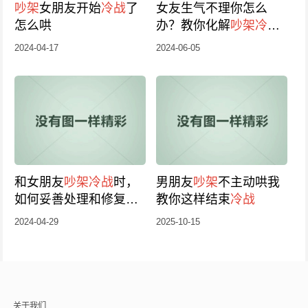
吵架
女朋友开始
冷战
了
女友生气不理你怎么
怎么哄
办？教你化解
吵架
冷战
的方法
2024-04-17
2024-06-05
和女朋友
吵架
冷战
时，
男朋友
吵架
不主动哄我
如何妥善处理和修复关
教你这样结束
冷战
系
2024-04-29
2025-10-15
关于我们