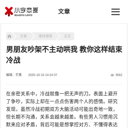
文章
文章
维持感情
正文
男朋友吵架不主动哄我 教你这样结束
冷战
编辑：芒果
2025-10-15 14:24:37
3562
在亲密关系中，冷战就像一把无声的刀。表面上避开
了争吵，实际上却在一点点伤害两个人的感情。研究
发现，虽然冷战初期双方大脑活动可能出奇地一致，
但长期不沟通，关系会越来越差。有些男人习惯用沉
默来应对矛盾，背后可能是想掌控对方、不懂得表达