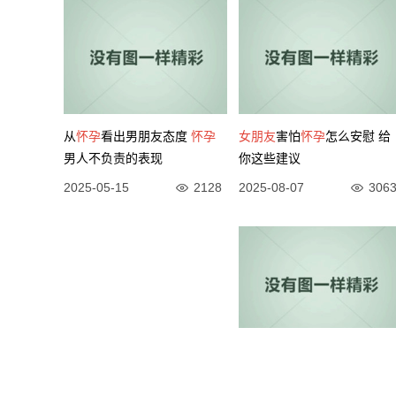
从
怀孕
看出男朋友态度
怀孕
女朋友
害怕
怀孕
怎么安慰 给
男人不负责的表现
你这些建议
2025-05-15
2128
2025-08-07
306
31岁女友
怀孕
了，想抛弃她找
怀孕
看出男友态度？这4种不
个天菜
负责的表现要警惕