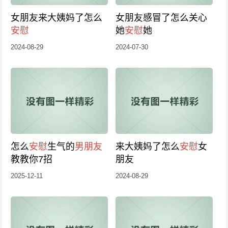
女朋友来大姨妈了怎么
女朋友感冒了怎么关心
安慰
她
安慰
她
2024-08-29
2024-07-30
怎么
安慰
生气的
男朋友
来大姨妈了怎么
安慰
女
教教你7招
朋友
2025-12-11
2024-08-29