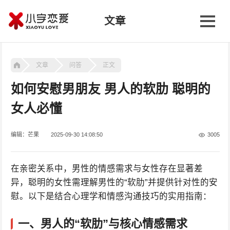
文章
文章
问答
正文
如何安慰男朋友 男人的软肋 聪明的
女人必懂
编辑：芒果
2025-09-30 14:08:50
3005
在亲密关系中，男性的情感需求与女性存在显著差
异，聪明的女性需理解男性的“软肋”并提供针对性的安
慰。以下是结合心理学和情感沟通技巧的实用指南：
一、男人的“软肋”与核心情感需求