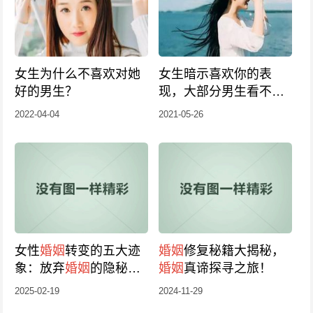
女生为什么不喜欢对她
女生暗示喜欢你的表
好的男生？
现，大部分男生看不明
白
2022-04-04
2021-05-26
女性
婚姻
转变的五大迹
婚姻
修复秘籍大揭秘，
象：放弃
婚姻
的隐秘表
婚姻
真谛探寻之旅！
现
2025-02-19
2024-11-29