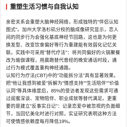
重塑生活习惯与自我认知
亲密关系会重塑大脑神经网络，形成独特的"伴侣认知
图式"。加州大学洛杉矶分校的脑成像研究显示，恋人
间的同步行为会强化基底神经节回路，这也是为何更
换发型、改变饮食偏好等行为重建能有效弱化记忆关
联。实践中可采用"替代疗法"：将共同偏好的火锅聚餐
改为瑜伽课程，用晨跑替代曾经的晚安通话时段，通
过行为模式覆盖重构神经通路。
认知行为疗法(CBT)中的"功能拆分法"具有显著效果。
把"他让我感到被爱"拆解为"情感支持""生活陪伴""价值
认同"等具体维度后，85%的受访者发现这些需求可通
过闺蜜深谈、宠物陪伴、职业成就等替代满足。更重
要的是建立"反事实日记"：记录恋爱中被忽视的负面细
节，当回忆美化时进行对照，实证研究表明这种方法
可使情感依赖度每月降低19%。