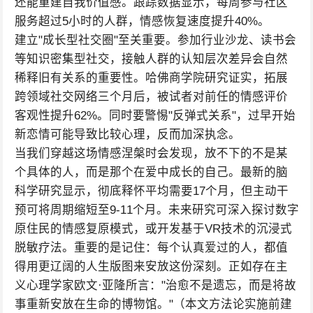
还能重建自我价值感。跟踪数据显示，每周参与社区
服务超过5小时的人群，情感恢复速度提升40%。
建立"成长型社交圈"至关重要。参加行业沙龙、读书会
等知识密集型社交，接触人群的认知层次差异会自然
稀释旧有关系的重要性。哈佛商学院研究证实，拓展
跨领域社交网络三个月后，被试者对前任的情感评价
客观性提升62%。同时要警惕"反弹式关系"，过早开始
新恋情可能导致比较心理，反而加深执念。
当我们穿越这场情感涅槃时会发现，放不下的不是某
个具体的人，而是那个在爱中成长的自己。最新的脑
科学研究显示，彻底释怀平均需要17个月，但主动干
预可将周期缩短至9-11个月。未来研究可深入探讨数字
原住民的情感复原模式，或开发基于VR技术的沉浸式
脱敏疗法。重要的是记住：每个认真爱过的人，都值
得用更辽阔的人生版图来安放这份深刻。正如存在主
义心理学家欧文·亚隆所言："治愈不是遗忘，而是将故
事重新安放在生命的博物馆。"（本文方法论实施前建