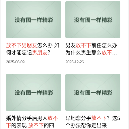
放不下
男朋友
怎么办 如
男友
放不下
前任怎么办
何才能忘记
男朋友
？
为什么男生那么
放不下
前任
2025-06-09
2025-12-26
婚外情分手后男人
放不
异地恋分手
放不下
？这5
下
的表现
放不下
的四种
个办法帮你走出来