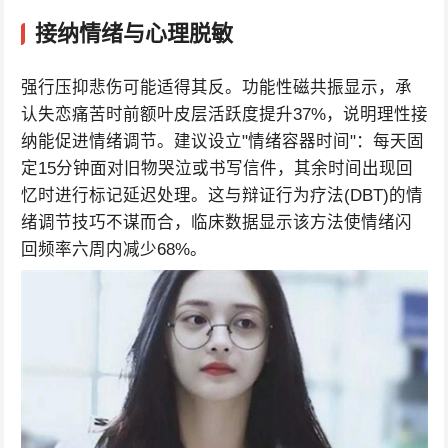
接纳情绪与心理脱敏
强行压抑悲伤可能适得其反。功能性磁共振显示，承
认失恋痛苦时前额叶皮层活跃度提升37%，说明理性接
纳能促进情绪调节。建议设立"情绪容器时间"：每天固
定15分钟面对旧物哭泣或书写信件，其余时间出现回
忆时进行标记延迟处理。这与辩证行为疗法(DBT)的情
绪调节技巧不谋而合，临床数据显示该方法使情绪闪
回频率六周内减少68%。