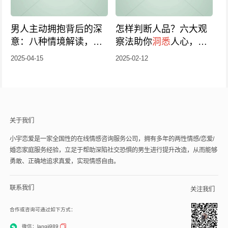
男人主动拥抱背后的深
怎样判断人品？六大观
意：八种情境解读，
洞
察法助你
洞悉
人心，收
悉
真情避免误解！
藏备用！（2025版）
2025-04-15
2025-02-12
关于我们
小宇恋爱是一家全国性的在线情感咨询服务公司，拥有多年的两性情感/恋爱/
婚恋家庭服务经验，立足于帮助深陷社交恐惧的男生进行提升改造，从而能够
勇敢、正确地追求真爱，实现情感自由。
联系我们
关注我们
合作或咨询可通过如下方式：
微信：langji989