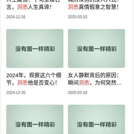
言，
洞悉
人生真谛！
洞悉
真情假意之智慧！
2024-12-16
2025-03-10
2024年，观察这六个细
女人静默背后的原因：
节，
洞悉
他是否变心！
瞬间
洞悉
，为何突然不
再理你？
2024-12-26
2025-03-19