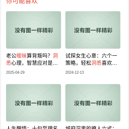
你可能喜欢
老公
暧昧
算背叛吗？
洞
试探女生心意：六个一
悉
心理，智慧应对是关
策略，轻松
洞悉
喜欢之
键！
情！
2025-04-29
2024-12-13
人生醒悟：十句至理名
城府深男的撩人六式：