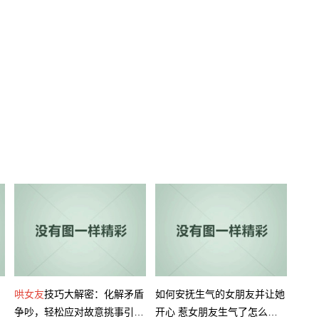
哄女友
技巧大解密：化解矛盾
如何安抚生气的女朋友并让她
争吵，轻松应对故意挑事引发
开心 惹女朋友生气了怎么哄