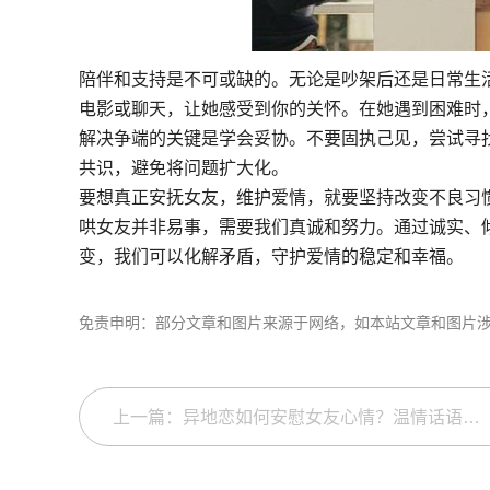
陪伴和支持是不可或缺的。无论是吵架后还是日常生
电影或聊天，让她感受到你的关怀。在她遇到困难时
解决争端的关键是学会妥协。不要固执己见，尝试寻
共识，避免将问题扩大化。
要想真正安抚女友，维护爱情，就要坚持改变不良习
哄女友并非易事，需要我们真诚和努力。通过诚实、
变，我们可以化解矛盾，守护爱情的稳定和幸福。
免责申明：部分文章和图片来源于网络，如本站文章和图片
上一篇：异地恋如何安慰女友心情？温情话语拉近心的距离