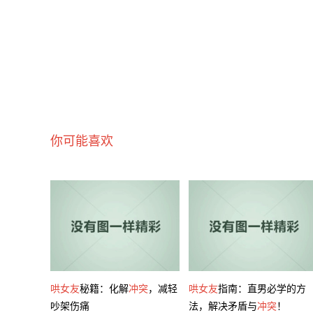
你可能喜欢
哄女友
秘籍：化解
冲突
，减轻
哄女友
指南：直男必学的方
吵架伤痛
法，解决矛盾与
冲突
！