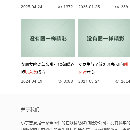
2025-04-24
1372
2025-01-25
239
女朋友吵架怎么哄？10句暖心
女友生气了该怎么办 如何
哄
的
哄女友
的话
女友
开心
2024-04-19
3053
2024-08-24
261
关于我们
小宇恋爱是一家全国性的在线情感咨询服务公司，拥有多年的
帮助深陷社交恐惧的男生进行提升改造，从而能够勇敢、正