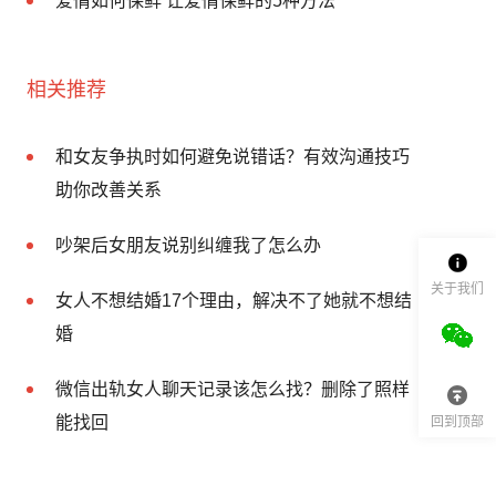
爱情如何保鲜 让爱情保鲜的5种方法
相关推荐
和女友争执时如何避免说错话？有效沟通技巧
助你改善关系
吵架后女朋友说别纠缠我了怎么办
关于我们
女人不想结婚17个理由，解决不了她就不想结
婚
微信出轨女人聊天记录该怎么找？删除了照样
能找回
回到顶部