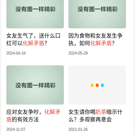
女友生气了，送什么口
因为食物和女友发生争
红可以
化解矛盾
？
执，如何
化解矛盾
？
2024-04-16
2024-05-29
应对女友争吵，
化解矛
女生请你喝
奶茶
暗示什
盾
的有效方法
么？多观察再意会
2024-11-07
2021-01-26