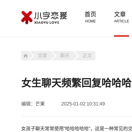
首页
文章
HOME
ARTICLE
文章
聊天
正文
女生聊天频繁回复哈哈哈
编辑：芒果
2025-01-02 10:31:49
女孩子聊天常常使用“哈哈哈哈哈”，这是一种常见的