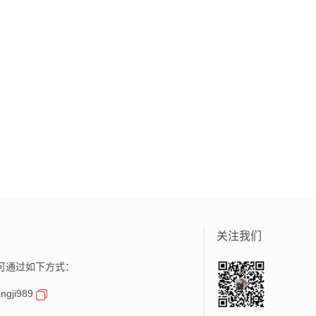
关注我们
可通过如下方式：
gji989