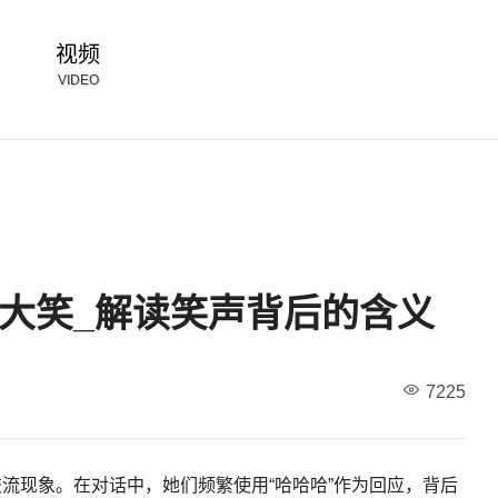
视频
VIDEO
大笑_解读笑声背后的含义
7225
交流现象。在对话中，她们频繁使用“哈哈哈”作为回应，背后