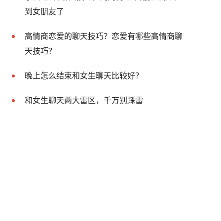
到女朋友了
高情商恋爱的聊天技巧？恋爱有哪些高情商聊
天技巧？
晚上怎么结束和女生聊天比较好？
和女生聊天两大雷区，千万别踩雷