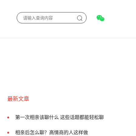
最新文章
第一次相亲该聊什么 这些话题都能轻松聊
相亲后怎么聊？高情商的人这样做