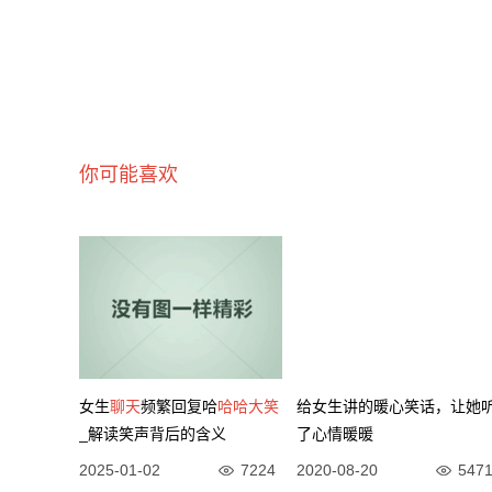
你可能喜欢
女生
聊天
频繁回复哈
哈哈大笑
给女生讲的暖心笑话，让她
_解读笑声背后的含义
了心情暖暖
2025-01-02
7224
2020-08-20
547