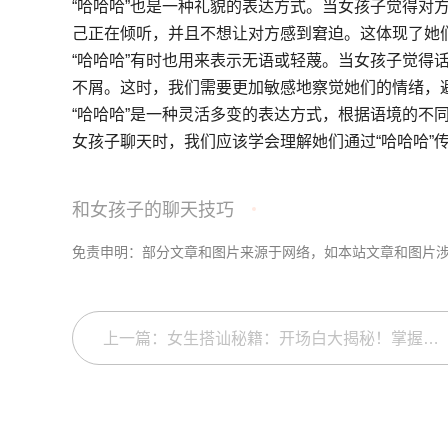
“哈哈哈”也是一种礼貌的表达方式。当女孩子觉得对
己正在倾听，并且不想让对方感到窘迫。这体现了她
“哈哈哈”有时也用来表示无语或轻蔑。当女孩子觉得
不屑。这时，我们需要更加敏感地察觉她们的情绪，
“哈哈哈”是一种灵活多变的表达方式，根据语境的不
女孩子聊天时，我们应该学会理解她们通过“哈哈哈”
和女孩子的聊天技巧
免责申明：部分文章和图片来源于网络，如本站文章和图片
上一篇：女生搭讪秘籍：开场白大揭秘！掌握技巧，轻松吸引目光！