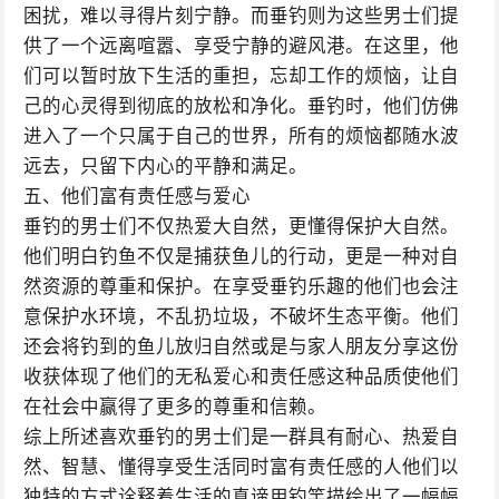
困扰，难以寻得片刻宁静。而垂钓则为这些男士们提
供了一个远离喧嚣、享受宁静的避风港。在这里，他
们可以暂时放下生活的重担，忘却工作的烦恼，让自
己的心灵得到彻底的放松和净化。垂钓时，他们仿佛
进入了一个只属于自己的世界，所有的烦恼都随水波
远去，只留下内心的平静和满足。
五、他们富有责任感与爱心
垂钓的男士们不仅热爱大自然，更懂得保护大自然。
他们明白钓鱼不仅是捕获鱼儿的行动，更是一种对自
然资源的尊重和保护。在享受垂钓乐趣的他们也会注
意保护水环境，不乱扔垃圾，不破坏生态平衡。他们
还会将钓到的鱼儿放归自然或是与家人朋友分享这份
收获体现了他们的无私爱心和责任感这种品质使他们
在社会中赢得了更多的尊重和信赖。
综上所述喜欢垂钓的男士们是一群具有耐心、热爱自
然、智慧、懂得享受生活同时富有责任感的人他们以
独特的方式诠释着生活的真谛用钓竿描绘出了一幅幅