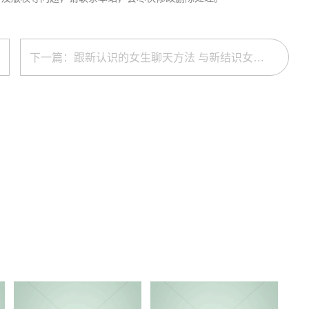
下一篇：跟新认识的女生聊天方法 与新结识女性交流的技巧