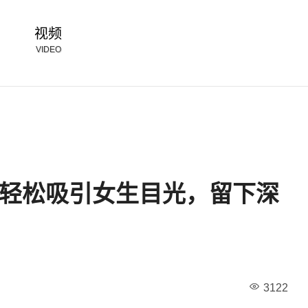
视频
VIDEO
轻松吸引女生目光，留下深
3122