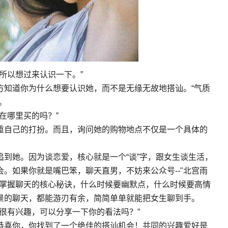
，所以想过来认识一下。”
方知道你为什么想要认识她，而不是无缘无故地搭讪。“气质
。
在哪里买的吗？”
重自己的打扮。而且，询问她的购物地点不仅是一个具体的
到她。因为谈恋爱，核心就是一个“谈”字，跟女生谈生活，
。如果你就是嘴巴笨，聊天直男，不妨来公众号--"北宫雨
你掌握聊天的核心秘诀，什么时候要幽默点，什么时候要高情
景的聊天，都能游刃有余，简简单单就能把女生聊到手。
也很有兴趣，可以分享一下你的看法吗？”
恭喜你，你找到了一个绝佳的搭讪机会！共同的兴趣爱好是