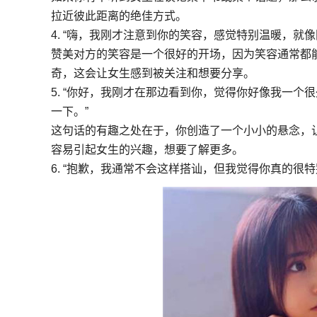
拉近彼此距离的绝佳方式。
4. “嗨，我刚才注意到你的笑容，感觉特别温暖，就
赞美对方的笑容是一个很好的开场，因为笑容通常都
奇，这会让女生感到被关注和想要分享。
5. “你好，我刚才在那边看到你，觉得你好像我一
一下。”
这句话的有趣之处在于，你创造了一个小小的悬念，
容易引起女生的兴趣，想要了解更多。
6. “抱歉，我通常不会这样搭讪，但我觉得你真的很