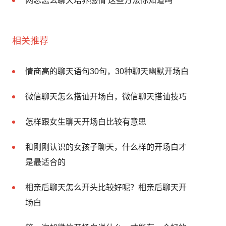
网恋怎么聊天培养感情 这些方法你知道吗
相关推荐
情商高的聊天语句30句，30种聊天幽默开场白
微信聊天怎么搭讪开场白，微信聊天搭讪技巧
怎样跟女生聊天开场白比较有意思
和刚刚认识的女孩子聊天，什么样的开场白才
是最适合的
相亲后聊天怎么开头比较好呢？相亲后聊天开
场白