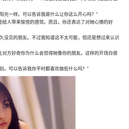
像阳光一样。可以告诉我是什么让你这么开心吗？”
能给人带来愉悦的感觉。而且，你还表达了对她心情的好
个很久没见的朋友。不过我知道这不太可能，但还是想过来认识
让对方好奇你为什么会觉得她像你的朋友。这样的开场白很
特别。可以告诉我你平时都喜欢做些什么吗？”