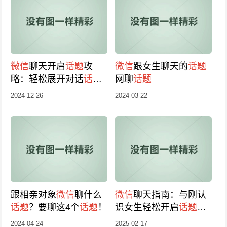
微信
聊天开启
话题
攻
微信
跟女生聊天的
话题
略：轻松展开对话
话题
网聊
话题
新技巧！
2024-12-26
2024-03-22
跟相亲对象
微信
聊什么
微信
聊天指南：与刚认
话题
？要聊这4个
话题
！
识女生轻松开启
话题
话
题
秘籍2025！
2024-04-24
2025-02-17