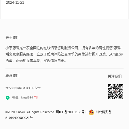
2024-11-21
关于我们
小宇恋爱是一家全国性的在线情感咨询服务公司，拥有多年的两性情感/恋爱/
婚恋家庭服务经验，立足于帮助深陷社交恐惧的男生进行提升改造，从而能够
勇敢、正确地追求真爱，实现情感自由。
联系我们
关注我们
合作或咨询可通过如下方式：
微信：langji989
©2020 XiaoYu. All Rights Reserved.
蜀ICP备20001153号-3
川公网安备
51010402000921号