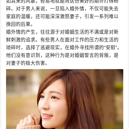
如其来的风暴，轻易地就能将这份美好的期许打得粉
碎。对于男人来说，一旦陷入婚外情，不仅可能失去
家庭的温暖，还可能深深激怒妻子，引发一系列难以
挽回的后果。
婚外情的产生，往往源于对婚姻生活的不满或是对新
鲜刺激的追求。有些男人在面对工作的压力和生活的
琐碎时，选择了逃避现实，在婚外寻找所谓的“安慰”。
他们没有意识到，这种行为是对婚姻誓言的背叛，是
对妻子的极大伤害。