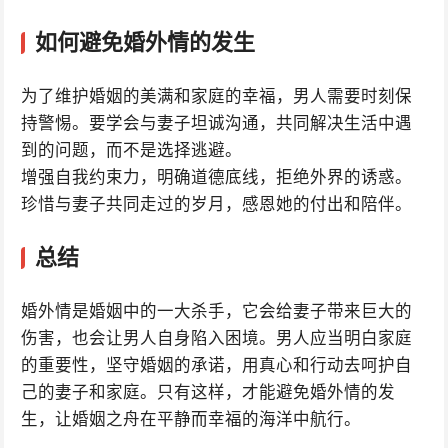
如何避免婚外情的发生
为了维护婚姻的美满和家庭的幸福，男人需要时刻保
持警惕。要学会与妻子坦诚沟通，共同解决生活中遇
到的问题，而不是选择逃避。
增强自我约束力，明确道德底线，拒绝外界的诱惑。
珍惜与妻子共同走过的岁月，感恩她的付出和陪伴。
总结
婚外情是婚姻中的一大杀手，它会给妻子带来巨大的
伤害，也会让男人自身陷入困境。男人应当明白家庭
的重要性，坚守婚姻的承诺，用真心和行动去呵护自
己的妻子和家庭。只有这样，才能避免婚外情的发
生，让婚姻之舟在平静而幸福的海洋中航行。