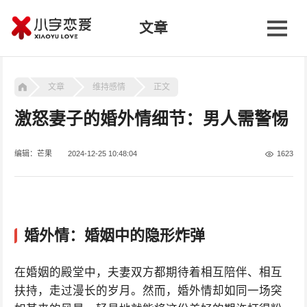
文章
文章
维持感情
正文
激怒妻子的婚外情细节：男人需警惕
编辑：芒果
2024-12-25 10:48:04
1623
婚外情：婚姻中的隐形炸弹
在婚姻的殿堂中，夫妻双方都期待着相互陪伴、相互
扶持，走过漫长的岁月。然而，婚外情却如同一场突