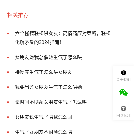
相关推荐
六个秘籍轻松哄女友：高情商应对策略，轻松
化解矛盾的2024指南！
女朋友嫌我总催她生气了怎么哄
接吻完生气了怎么哄女朋友
关于我们
我要出差女朋友生气了怎么哄她
长时间不联系女朋友生气了怎么哄
回到顶部
女朋友说生气了哄我怎么回
生气了女朋友不耐烦怎么哄