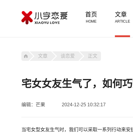
首页
文章
HOME
ARTICLE
文章
谈恋爱
正文
宅女女友生气了，如何巧
编辑：芒果
2024-12-25 10:32:17
当宅女型女友生气时，我们可以采取一系列行动来安