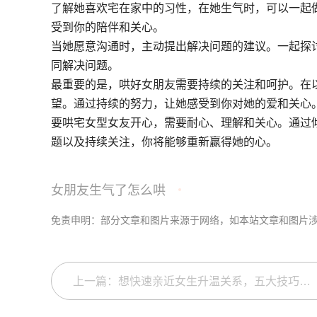
了解她喜欢宅在家中的习性，在她生气时，可以一起
受到你的陪伴和关心。
当她愿意沟通时，主动提出解决问题的建议。一起探
同解决问题。
最重要的是，哄好女朋友需要持续的关注和呵护。在
望。通过持续的努力，让她感受到你对她的爱和关心
要哄宅女型女友开心，需要耐心、理解和关心。通过
题以及持续关注，你将能够重新赢得她的心。
女朋友生气了怎么哄
免责申明：部分文章和图片来源于网络，如本站文章和图片
上一篇：想快速亲近女生升温关系，五大技巧必修攻略，让你轻松掌握暧昧之道