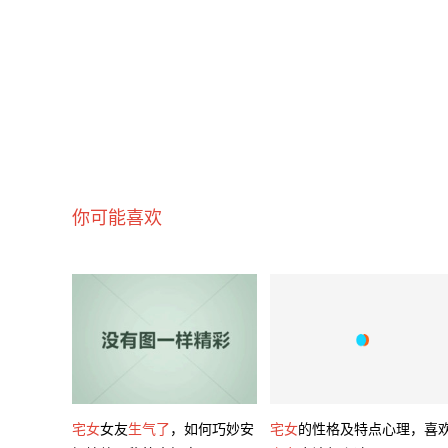
你可能喜欢
宅女
女友
生气了
，如何巧妙安
宅女
的性格及特点心理，喜