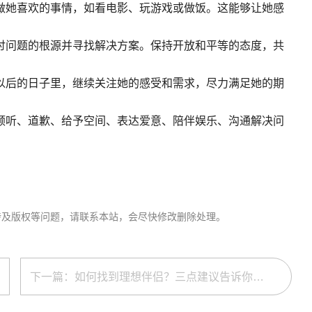
做她喜欢的事情，如看电影、玩游戏或做饭。这能够让她感
讨问题的根源并寻找解决方案。保持开放和平等的态度，共
以后的日子里，继续关注她的感受和需求，尽力满足她的期
。
倾听、道歉、给予空间、表达爱意、陪伴娱乐、沟通解决问
涉及版权等问题，请联系本站，会尽快修改删除处理。
下一篇：如何找到理想伴侣？三点建议告诉你心仪女性的特质！