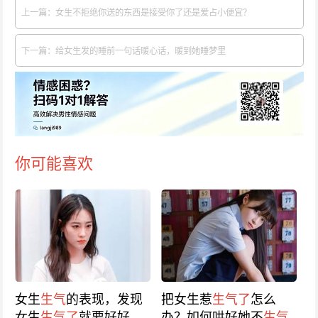
上一篇：女生不拒绝你送的东西是接受你了还是爱占小便宜？
下一篇：给女生发的睡前一句话暖心话，暖到她睡梦里
你可能喜欢
女生
生气
的表现，发现
把女生惹
生气
了
怎么
女生
生气
了
就要好好哄
办？如何哄好她不
生气