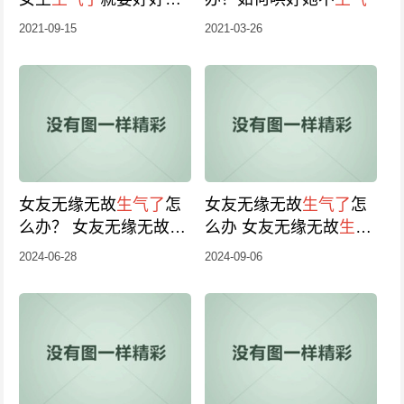
她
2021-09-15
2021-03-26
女友无缘无故
生气
了
怎
女友无缘无故
生气
了
怎
么办？ 女友无缘无故
生
么办 女友无缘无故
生气
气
了
怎么哄
了
怎么哄
2024-06-28
2024-09-06