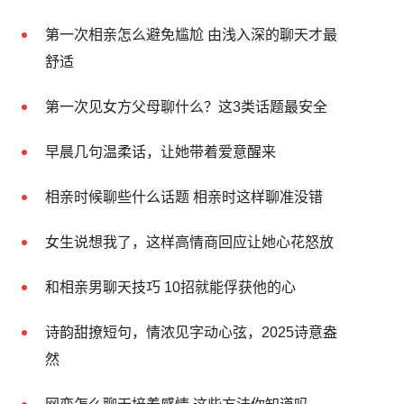
第一次相亲怎么避免尴尬 由浅入深的聊天才最
舒适
第一次见女方父母聊什么？这3类话题最安全
早晨几句温柔话，让她带着爱意醒来
相亲时候聊些什么话题 相亲时这样聊准没错
女生说想我了，这样高情商回应让她心花怒放
和相亲男聊天技巧 10招就能俘获他的心
诗韵甜撩短句，情浓见字动心弦，2025诗意盎
然