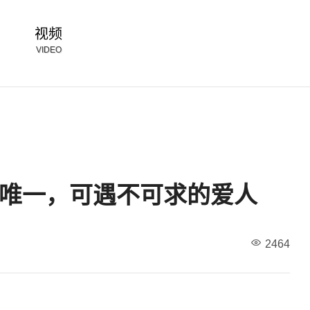
视频
VIDEO
唯一，可遇不可求的爱人
2464