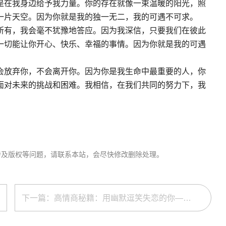
是在我身边给予我力量。你的存在就像一束温暖的阳光，照
一片天空。因为你就是我的独一无二，我的可遇不可求。
所有，我会毫不犹豫地答应。因为我深信，只要我们在彼此
一切能让你开心、快乐、幸福的事情。因为你就是我的可遇
会放弃你，不会离开你。因为你是我生命中最重要的人，你
面对未来的挑战和困难。我相信，在我们共同的努力下，我
涉及版权等问题，请联系本站，会尽快修改删除处理。
下一篇：高情商秘籍：用幽默逗笑失恋的你——轻松心情秘诀十句