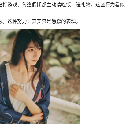
陪打游戏，每逢假期都主动请吃饭，送礼物。这些行为看似
报。这种努力，其实只是愚蠢的表现。