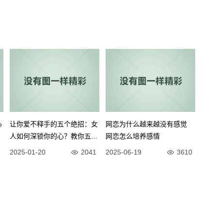
心
让你爱不释手的五个绝招：女
网恋为什么越来越没有感觉
人如何深锁你的心？教你五步
网恋怎么培养感情
赢取
真爱！
1
2025-01-20
2041
2025-06-19
3610