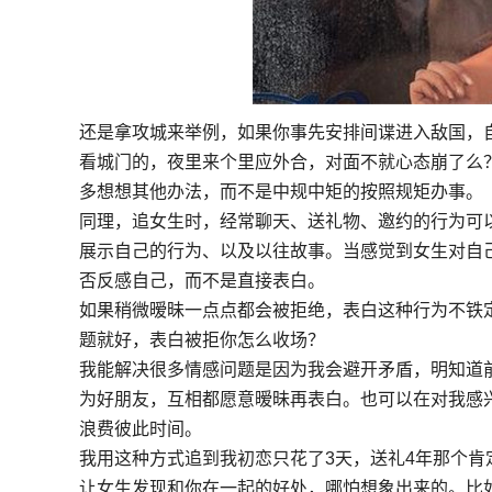
还是拿攻城来举例，如果你事先安排间谍进入敌国，
看城门的，夜里来个里应外合，对面不就心态崩了么
多想想其他办法，而不是中规中矩的按照规矩办事。
同理，追女生时，经常聊天、送礼物、邀约的行为可
展示自己的行为、以及以往故事。当感觉到女生对自
否反感自己，而不是直接表白。
如果稍微暧昧一点点都会被拒绝，表白这种行为不铁
题就好，表白被拒你怎么收场？
我能解决很多情感问题是因为我会避开矛盾，明知道
为好朋友，互相都愿意暧昧再表白。也可以在对我感
浪费彼此时间。
我用这种方式追到我初恋只花了3天，送礼4年那个
让女生发现和你在一起的好处，哪怕想象出来的。比