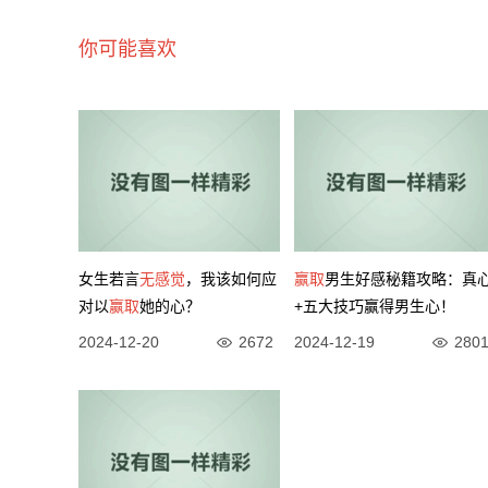
你可能喜欢
女生若言
无感觉
，我该如何应
赢取
男生好感秘籍攻略：真
对以
赢取
她的心？
+五大技巧赢得男生心！
2024-12-20
2672
2024-12-19
280