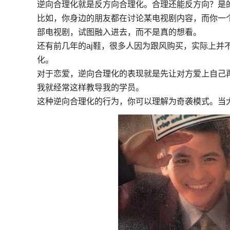
逆向合理化就是反方向合理化。合理还能反方向？是
比如，你身边的朋友都在讨论某电视剧内容，而你一
部电视剧，试图融入进去，而不是真的想看。
还有前几年的aj鞋，很多人因为跟风购买，实际上并
化。
对于恋爱，逆向合理化的表现就是先让对方爱上自己
我就经常这样教导我的学员。
这种逆向合理化的行为，你可以理解为奇袭模式。当