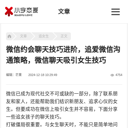
文章
文章
追女生
正文
微信约会聊天技巧进阶，追爱微信沟
通策略，微信聊天吸引女生技巧
编辑：芒果
2024-12-18 10:29:49
4754
微信已成为现代社交不可或缺的一部分，除了联系朋
友和家人，还能帮助我们结识新朋友、追求心仪的女
生。但要成功在微信上吸引女生并不容易，下面分享
一些追女孩子的聊天技巧。
打破僵局很重要。与女生聊天时，不能只是简单地问