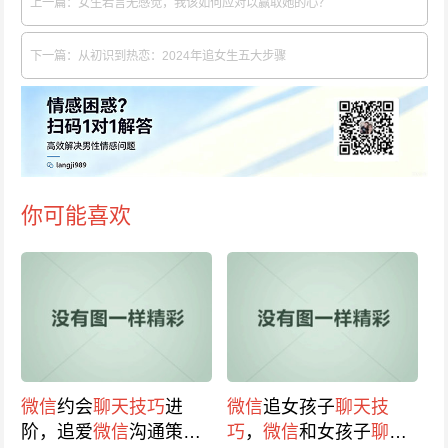
上一篇：女生若言无感觉，我该如何应对以赢取她的心？
下一篇：从初识到热恋：2024年追女生五大步骤
你可能喜欢
微信
约会
聊天技巧
进
微信
追女孩子
聊天技
阶，追爱
微信
沟通策
巧
，
微信
和女孩子
聊天