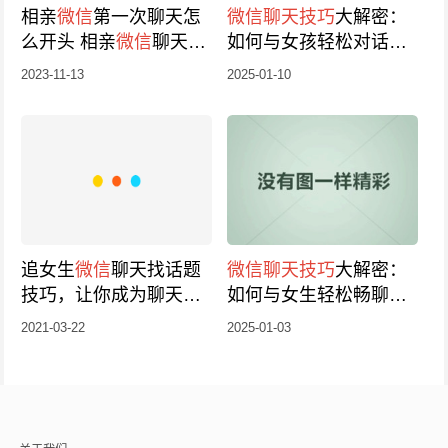
相亲
微信
第一次聊天怎
微信
聊天技巧
大解密：
么开头 相亲
微信
聊天开
如何与女孩轻松对话？
场白技巧
掌握聊天艺术！
2023-11-13
2025-01-10
追女生
微信
聊天找话题
微信
聊天技巧
大解密：
技巧，让你成为聊天高
如何与女生轻松畅聊？
手
分享聊天心得
2021-03-22
2025-01-03