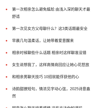
第一次相亲怎么避免尴尬 由浅入深的聊天才最
舒适
第一次见女方父母聊什么？这3类话题最安全
早晨几句温柔话，让她带着爱意醒来
相亲时候聊些什么话题 相亲时这样聊准没错
女生说想我了，这样高情商回应让她心花怒放
和相亲男聊天技巧 10招就能俘获他的心
诗韵甜撩短句，情浓见字动心弦，2025诗意盎
然