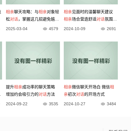
技
相亲
聊天攻略：与
相亲
对象轻
相亲
见面时的温馨聊天建议
松
对话
，掌握这几招避免尴尬
相亲
场合营造舒适
对话
氛围的
局面！
技巧
8
2025-03-04
4579
2024-10-09
2691
提升
相亲
成功率的聊天策略
相亲
微信聊天开场白 微信
相
交
增加约会吸引力的
对话
方法
亲
初次
对话
的开场方式
9
2024-09-22
3535
2024-10-27
3484