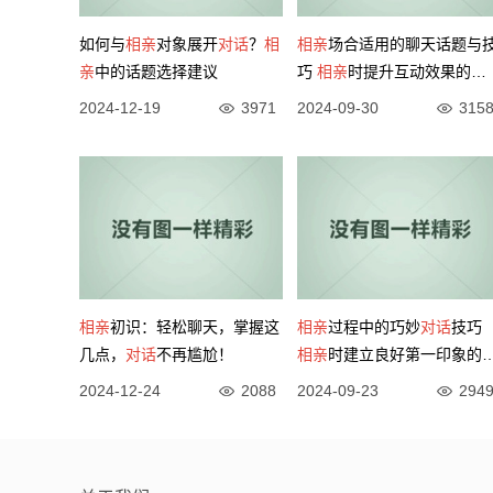
如何与
相亲
对象展开
对话
？
相
相亲
场合适用的聊天话题与
亲
中的话题选择建议
巧
相亲
时提升互动效果的
对
话
策略
2024-12-19
3971
2024-09-30
315
相亲
初识：轻松聊天，掌握这
相亲
过程中的巧妙
对话
技巧
几点，
对话
不再尴尬！
相亲
时建立良好第一印象的
流方法
2024-12-24
2088
2024-09-23
294