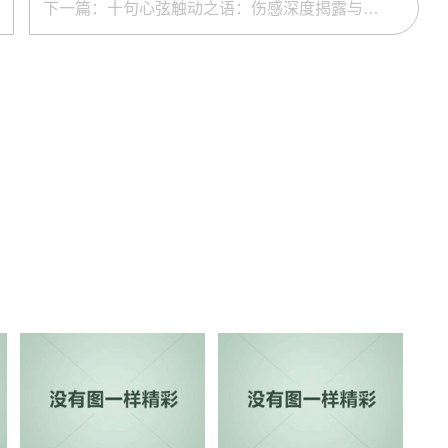
下一篇：十句心弦触动之语：伤感深度揭露与人生多元启示探索