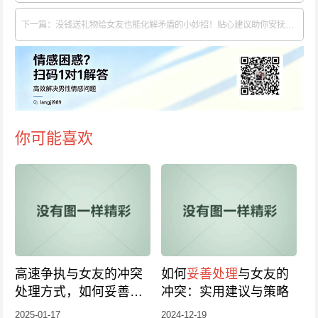
下一篇：没钱送礼物给女友也能化解矛盾的小妙招！贴心建议助你安抚女友情绪
你可能喜欢
高速争执与女友的冲突
如何
妥善处理
与女友的
处理方式，如何妥善应
冲突：实用建议与策略
对矛盾？
2025-01-17
2024-12-19