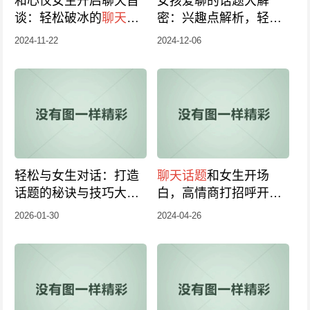
和心仪女生开启聊天首
女孩爱聊的话题大解
谈：轻松破冰的
聊天话
密：兴趣点解析，轻松
题
选择技巧
吸引女生
与你畅聊！
2024-11-22
2024-12-06
轻松与女生对话：打造
聊天话题
和女生开场
话题的秘诀与技巧大揭
白，高情商打招呼开头
秘
语
2026-01-30
2024-04-26