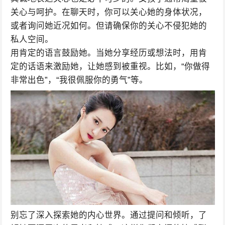
关心与呵护。在聊天时，你可以关心她的身体状况，
或者询问她近况如何。但请确保你的关心不侵犯她的
私人空间。
用肯定的语言鼓励她。当她分享经历或想法时，用肯
定的话语来激励她，让她感到被重视。比如，“你做得
非常出色”，“我很佩服你的勇气”等。
别忘了深入探索她的内心世界。通过提问和倾听，了