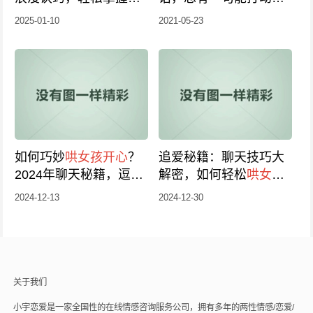
爱魔法！
她
2025-01-10
2021-05-23
如何巧妙
哄女孩开心
？
追爱秘籍：聊天技巧大
2024年聊天秘籍，逗趣
解密，如何轻松
哄女孩
话语让她心情愉悦
开心
？方法技巧全解析
2024-12-13
2024-12-30
关于我们
小宇恋爱是一家全国性的在线情感咨询服务公司，拥有多年的两性情感/恋爱/