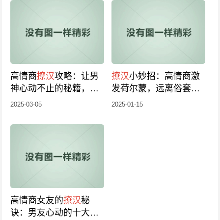
高情商
撩汉
攻略：让男
撩汉
小妙招：高情商激
神心动不止的秘籍，珍
发荷尔蒙，远离俗套四
藏版！
法，让你魅力四射
2025-03-05
2025-01-15
高情商女友的
撩汉
秘
诀：男友心动的十大攻