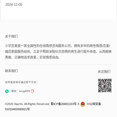
略，情感黏合剂般魅力
2024-12-05
十足！
关于我们
小宇恋爱是一家全国性的在线情感咨询服务公司，拥有多年的两性情感/恋爱/
婚恋家庭服务经验，立足于帮助深陷社交恐惧的男生进行提升改造，从而能够
勇敢、正确地追求真爱，实现情感自由。
联系我们
关注我们
合作或咨询可通过如下方式：
微信：langji989
©2020 XiaoYu. All Rights Reserved.
蜀ICP备20001153号-3
川公网安备
51010402000921号