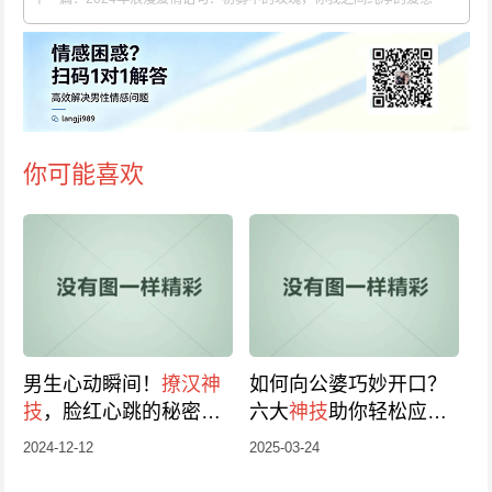
你可能喜欢
男生心动瞬间！
撩汉
神
如何向公婆巧妙开口？
技
，脸红心跳的秘密话
六大
神技
助你轻松应对
语2024版
要钱难题
2024-12-12
2025-03-24