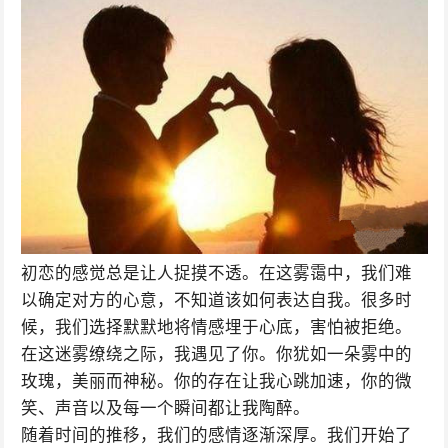
初恋的感觉总是让人捉摸不透。在这雾霭中，我们难
以确定对方的心意，不知道该如何表达自我。很多时
候，我们选择默默地将情感埋于心底，害怕被拒绝。
在这迷雾缭绕之际，我遇见了你。你犹如一朵雾中的
玫瑰，美丽而神秘。你的存在让我心跳加速，你的微
笑、声音以及每一个瞬间都让我陶醉。
随着时间的推移，我们的感情逐渐深厚。我们开始了