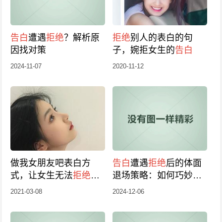
告白
遭遇
拒绝
？解析原
拒绝
别人的表白的句
因找对策
子，婉拒女生的
告白
2024-11-07
2020-11-12
做我女朋友吧表白方
告白
遭遇
拒绝
后的体面
式，让女生无法
拒绝
的
退场策略：如何巧妙挽
告白
回面子？
2021-03-08
2024-12-06