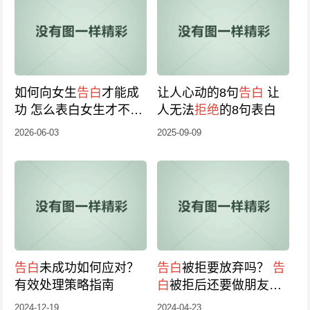
如何向女生
告白
才能成
让人心动的8句
告白
让
功 怎么表白女生才不会
人无法
拒绝
的8句表白
被
拒绝
2026-06-03
2025-09-09
告白
未成功如何应对？
告白
被拒要放弃吗？
告
有效处理策略指南
白
被拒后还要做朋友
吗？
2024-12-19
2024-04-23